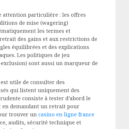
ttention particulière : les offres
ditions de mise (wagering)
tématiquement les termes et
etrait des gains et aux restrictions de
gles équilibrées et des explications
aques. Les politiques de jeu
o-exclusion) sont aussi un marqueur de
 est utile de consulter des
isés qui listent uniquement des
rudente consiste à tester d’abord le
t en demandant un retrait pour
 Pour trouver un
casino en ligne france
e, audits, sécurité technique et