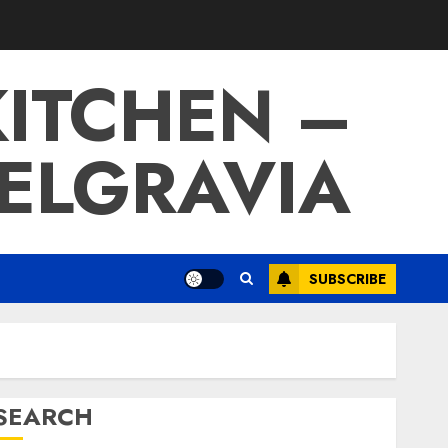
ITCHEN –
BELGRAVIA
SUBSCRIBE
SEARCH