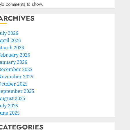
No comments to show.
ARCHIVES
July 2026
April 2026
March 2026
February 2026
January 2026
December 2025
November 2025
October 2025
September 2025
August 2025
July 2025
June 2025
CATEGORIES