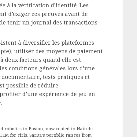
 à la vérification d’identité. Les
 d’exiger ces preuves avant de
e tenir un journal des transactions
istent à diversifier les plateformes
mpte), utiliser des moyens de paiement
n à deux facteurs quand elle est
des conditions générales lors d’une
 documentaire, tests pratiques et
st possible de réduire
profiter d’une expérience de jeu en
.
ed robotics in Boston, now rooted in Nairobi
M for girls. Sarita’s portfolio ranges from