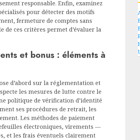
issement responsable. Enfin, examinez
pécialisés pour détecter des motifs
iement, fermeture de comptes sans
e de ces critères permet d’évaluer la
ments et bonus : éléments à
se d’abord sur la réglementation et
respecte les mesures de lutte contre le
e politique de vérification d’identité
rement ses procédures de retrait, les
aitement. Les méthodes de paiement
efeuilles électroniques, virements —
, et les frais éventuels clairement