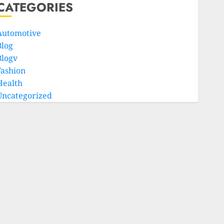
CATEGORIES
Automotive
Blog
Blogv
Fashion
Health
Uncategorized