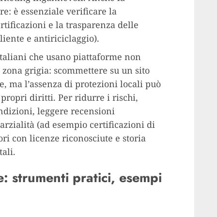
e: è essenziale verificare la
ertificazioni e la trasparenza delle
iente e antiriciclaggio).
 italiani che usano piattaforme non
 zona grigia: scommettere su un sito
e, ma l’assenza di protezioni locali può
propri diritti. Per ridurre i rischi,
ndizioni, leggere recensioni
arzialità (ad esempio certificazioni di
ori con licenze riconosciute e storia
ali.
: strumenti pratici, esempi