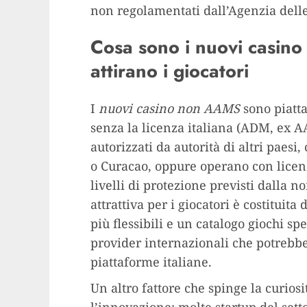
non regolamentati dall’Agenzia dell
Cosa sono i nuovi casin
attirano i giocatori
I
nuovi casino non AAMS
sono piatt
senza la licenza italiana (ADM, ex A
autorizzati da autorità di altri pae
o Curacao, oppure operano con licenz
livelli di protezione previsti dalla n
attrattiva per i giocatori è costituita
più flessibili e un catalogo giochi sp
provider internazionali che potrebbe
piattaforme italiane.
Un altro fattore che spinge la curiosi
l’innovazione: molte startup del set