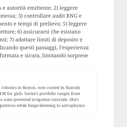
a e autorità emittente; 2) leggere
mmessa; 3) controllare audit RNG e
ento e tempi di prelievo; 5) leggere
ttore; 6) assicurarsi che esistano
ti; 7) adottare limiti di deposito e
licando questi passaggi, l’esperienza
nformata e sicura, limitando sorprese
 robotics in Boston, now rooted in Nairobi
 for girls. Sarita’s portfolio ranges from
o solar-powered irrigation tutorials. She’s
atterns while binge-listening to astrophysics