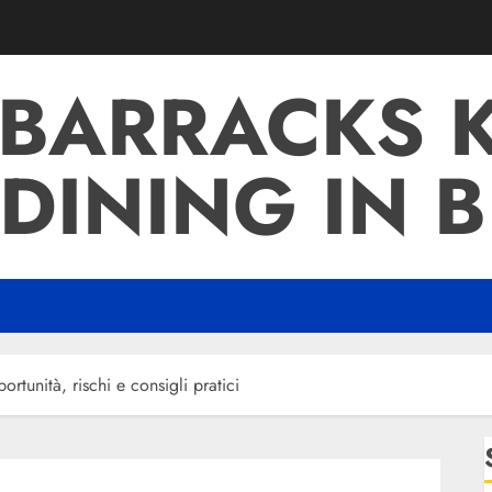
 BARRACKS K
DINING IN 
tunità, rischi e consigli pratici