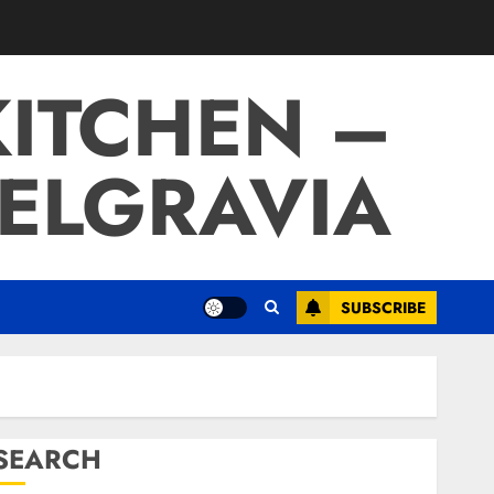
ITCHEN –
BELGRAVIA
SUBSCRIBE
SEARCH