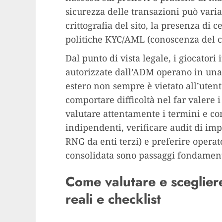
sicurezza delle transazioni può variar
crittografia del sito, la presenza di c
politiche KYC/AML (conoscenza del cl
Dal punto di vista legale, i giocatori
autorizzate dall’ADM operano in una
estero non sempre è vietato all’utent
comportare difficoltà nel far valere i 
valutare attentamente i termini e co
indipendenti, verificare audit di imp
RNG da enti terzi) e preferire operat
consolidata sono passaggi fondament
Come valutare e scegliere
reali e checklist