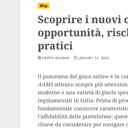
Blog
Scoprire i nuovi
opportunità, risc
pratici
SARITA SHARMA
JANUARY 31, 2026
Il panorama del gioco online è in co
AAMS
attirano sempre più attenzione
moderne e una varietà di giochi spes
regolamentati in Italia. Prima di pro
fondamentale conoscere caratteristi
l’affidabilità delle piattaforme: ques
chiave da considerare per navigare 