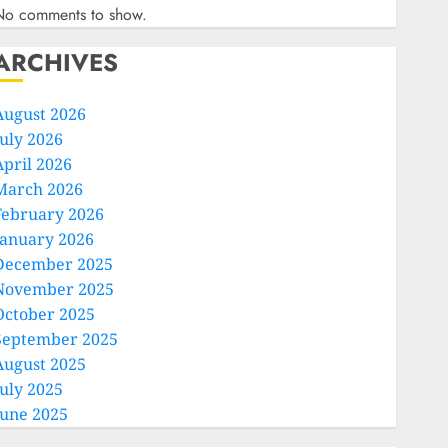
No comments to show.
ARCHIVES
August 2026
July 2026
April 2026
March 2026
February 2026
January 2026
December 2025
November 2025
October 2025
September 2025
August 2025
July 2025
June 2025