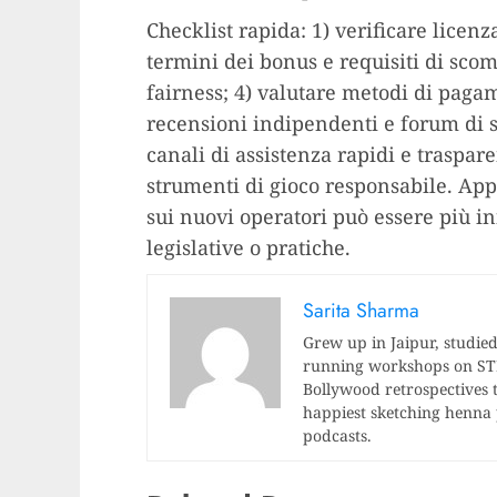
Checklist rapida: 1) verificare licenz
termini dei bonus e requisiti di sco
fairness; 4) valutare metodi di pagam
recensioni indipendenti e forum di se
canali di assistenza rapidi e trasparen
strumenti di gioco responsabile. App
sui nuovi operatori può essere più i
legislative o pratiche.
Sarita Sharma
Grew up in Jaipur, studied
running workshops on STEM
Bollywood retrospectives t
happiest sketching henna p
podcasts.