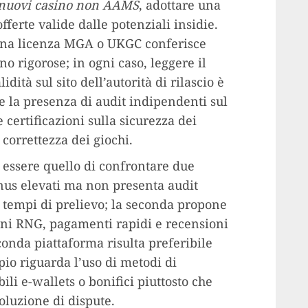
nuovi casino non AAMS
, adottare una
offerte valide dalle potenziali insidie.
: una licenza MGA o UKGC conferisce
no rigorose; in ogni caso, leggere il
dità sul sito dell’autorità di rilascio è
e la presenza di audit indipendenti sul
certificazioni sulla sicurezza dei
correttezza dei giochi.
 essere quello di confrontare due
onus elevati ma non presenta audit
 tempi di prelievo; la seconda propone
oni RNG, pagamenti rapidi e recensioni
econda piattaforma risulta preferibile
pio riguarda l’uso di metodi di
ili e-wallets o bonifici piuttosto che
oluzione di dispute.