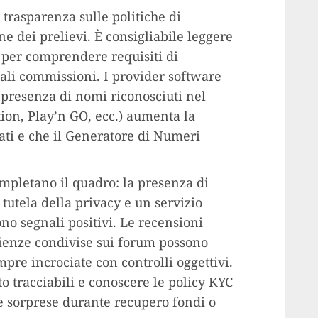
trasparenza sulle politiche di
e dei prelievi. È consigliabile leggere
 per comprendere requisiti di
uali commissioni. I provider software
a presenza di nomi riconosciuti nel
ion, Play’n GO, ecc.) aumenta la
cati e che il Generatore di Numeri
mpletano il quadro: la presenza di
 tutela della privacy e un servizio
sono segnali positivi. Le recensioni
rienze condivise sui forum possono
mpre incrociate con controlli oggettivi.
o tracciabili e conoscere le policy KYC
e sorprese durante recupero fondi o