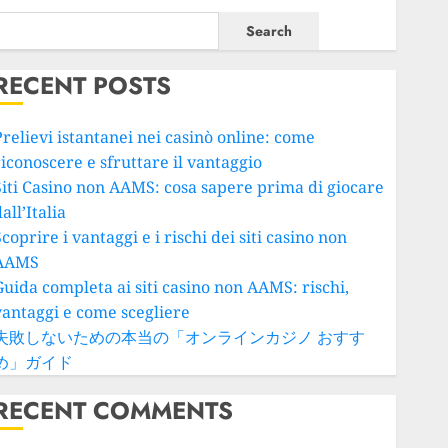
Search
RECENT POSTS
Prelievi istantanei nei casinò online: come
riconoscere e sfruttare il vantaggio
Siti Casino non AAMS: cosa sapere prima di giocare
all’Italia
coprire i vantaggi e i rischi dei siti casino non
AAMS
Guida completa ai siti casino non AAMS: rischi,
vantaggi e come scegliere
失敗しないための本当の「オンラインカジノ おすす
め」ガイド
RECENT COMMENTS