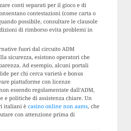
zare conti separati per il gioco e di
onsentano contestazioni (come carta o
 quando possibile, consultare le clausole
ndizioni di rimborso evita problemi in
ernative fuori dal circuito ADM
a sicurezza, esistono operatori che
sparenza. Ad esempio, alcuni portali
lide per chi cerca varietà e bonus
ovare piattaforme con licenze
r non essendo regolamentate dall'ADM,
e e politiche di assistenza chiare. Un
i italiani è
casino online non aams
, che
lutare con attenzione prima di