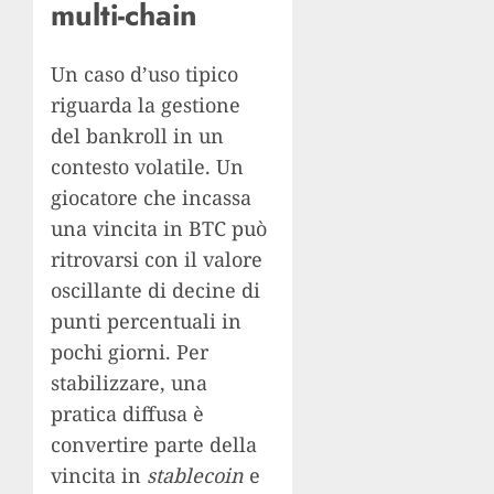
multi-chain
Un caso d’uso tipico
riguarda la gestione
del bankroll in un
contesto volatile. Un
giocatore che incassa
una vincita in BTC può
ritrovarsi con il valore
oscillante di decine di
punti percentuali in
pochi giorni. Per
stabilizzare, una
pratica diffusa è
convertire parte della
vincita in
stablecoin
e