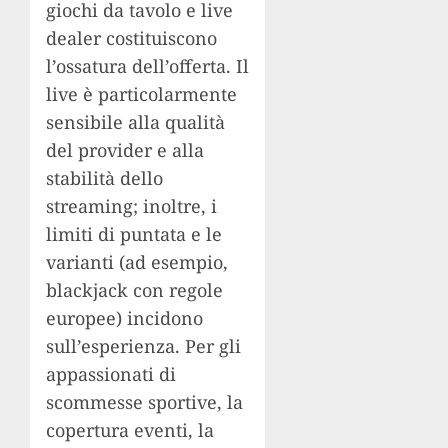
giochi da tavolo e live
dealer costituiscono
l’ossatura dell’offerta. Il
live è particolarmente
sensibile alla qualità
del provider e alla
stabilità dello
streaming; inoltre, i
limiti di puntata e le
varianti (ad esempio,
blackjack con regole
europee) incidono
sull’esperienza. Per gli
appassionati di
scommesse sportive, la
copertura eventi, la