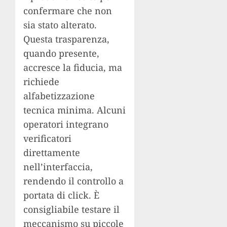
confermare che non
sia stato alterato.
Questa trasparenza,
quando presente,
accresce la fiducia, ma
richiede
alfabetizzazione
tecnica minima. Alcuni
operatori integrano
verificatori
direttamente
nell’interfaccia,
rendendo il controllo a
portata di click. È
consigliabile testare il
meccanismo su piccole