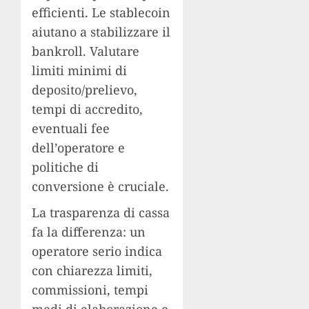
efficienti. Le stablecoin
aiutano a stabilizzare il
bankroll. Valutare
limiti minimi di
deposito/prelievo,
tempi di accredito,
eventuali fee
dell’operatore e
politiche di
conversione è cruciale.
La trasparenza di cassa
fa la differenza: un
operatore serio indica
con chiarezza limiti,
commissioni, tempi
medi di elaborazione e