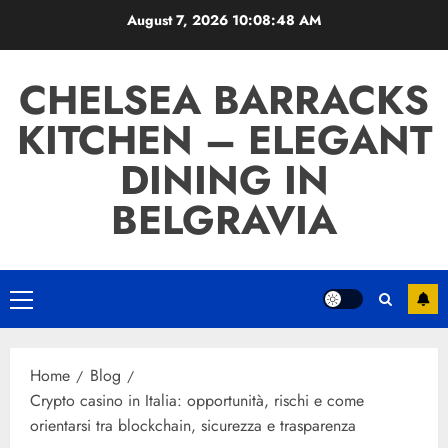
Skip
August 7, 2026
10:08:49 AM
to
content
CHELSEA BARRACKS
KITCHEN – ELEGANT
DINING IN
BELGRAVIA
Primary
Menu
Home
Blog
Crypto casino in Italia: opportunità, rischi e come
orientarsi tra blockchain, sicurezza e trasparenza