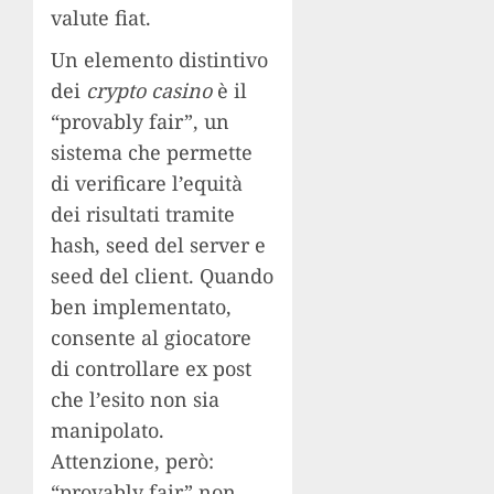
valute fiat.
Un elemento distintivo
dei
crypto casino
è il
“provably fair”, un
sistema che permette
di verificare l’equità
dei risultati tramite
hash, seed del server e
seed del client. Quando
ben implementato,
consente al giocatore
di controllare ex post
che l’esito non sia
manipolato.
Attenzione, però:
“provably fair” non