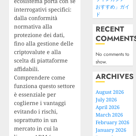
ecosistema porta con sé
おすすめ」ガイ
interrogativi specifici:
ド
dalla conformità
normativa alla
RECENT
protezione dei dati,
COMMENT
fino alla gestione delle
criptovalute e alla
No comments to
scelta di piattaforme
show.
affidabili.
ARCHIVES
Comprendere come
funziona questo settore
August 2026
è essenziale per
July 2026
coglierne i vantaggi
April 2026
evitando i rischi,
March 2026
soprattutto in un
February 2026
mercato in cui la
January 2026