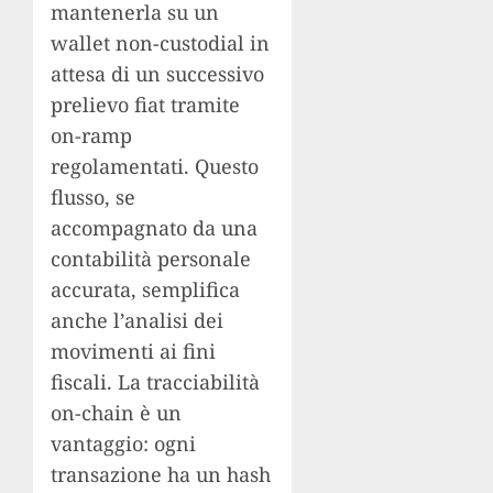
mantenerla su un
wallet non-custodial in
attesa di un successivo
prelievo fiat tramite
on-ramp
regolamentati. Questo
flusso, se
accompagnato da una
contabilità personale
accurata, semplifica
anche l’analisi dei
movimenti ai fini
fiscali. La tracciabilità
on-chain è un
vantaggio: ogni
transazione ha un hash