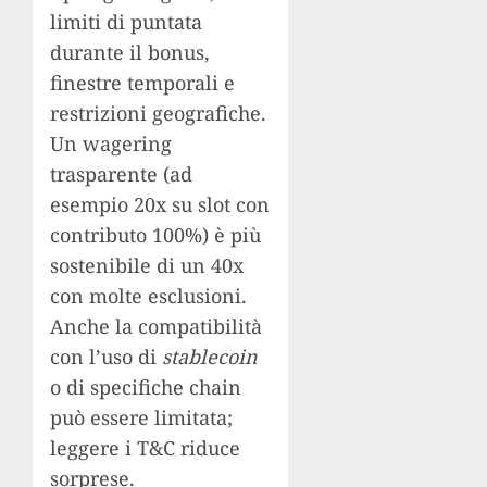
limiti di puntata
durante il bonus,
finestre temporali e
restrizioni geografiche.
Un wagering
trasparente (ad
esempio 20x su slot con
contributo 100%) è più
sostenibile di un 40x
con molte esclusioni.
Anche la compatibilità
con l’uso di
stablecoin
o di specifiche chain
può essere limitata;
leggere i T&C riduce
sorprese.