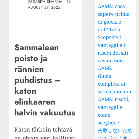
SARITA SHARMA
AAMS: cosa
AUGUST 29, 2025
sapere prima
di giocare
dall’Italia
Scoprire i
Sammaleen
vantaggi e i
rischi dei siti
poisto ja
casino non
rännien
AAMS
Guida
puhdistus –
completa ai
katon
siti casino non
elinkaaren
AAMS: rischi,
vantaggi e
halvin vakuutus
come
scegliere
Katon tärkein tehtävä
失敗しないため
on ohjata vesi hallitusti
の本当の「オン