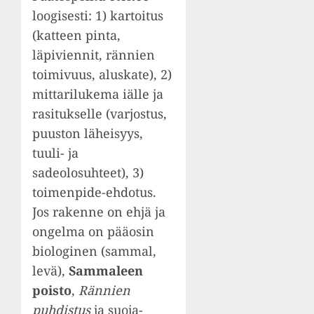
loogisesti: 1) kartoitus
(katteen pinta,
läpiviennit, rännien
toimivuus, aluskate), 2)
mittarilukema iälle ja
rasitukselle (varjostus,
puuston läheisyys,
tuuli- ja
sadeolosuhteet), 3)
toimenpide-ehdotus.
Jos rakenne on ehjä ja
ongelma on pääosin
biologinen (sammal,
levä),
Sammaleen
poisto
,
Rännien
puhdistus
ja suoja-