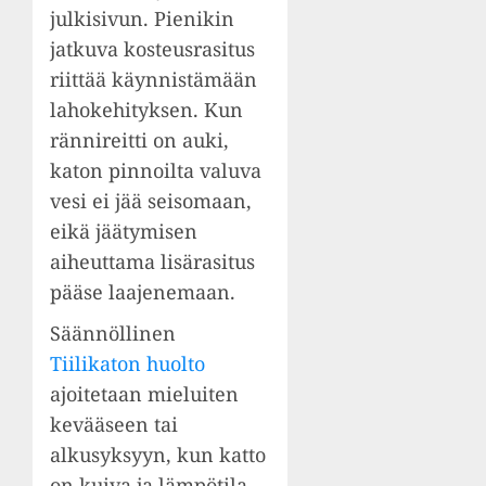
julkisivun. Pienikin
jatkuva kosteusrasitus
riittää käynnistämään
lahokehityksen. Kun
rännireitti on auki,
katon pinnoilta valuva
vesi ei jää seisomaan,
eikä jäätymisen
aiheuttama lisärasitus
pääse laajenemaan.
Säännöllinen
Tiilikaton huolto
ajoitetaan mieluiten
kevääseen tai
alkusyksyyn, kun katto
on kuiva ja lämpötila