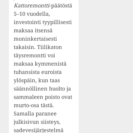
Kattoremontti
-päätöstä
5–10 vuodella,
investointi tyypillisesti
maksaa itsensä
moninkertaisesti
takaisin. Tiilikaton
täysremontti voi
maksaa kymmenistä
tuhansista euroista
ylöspäin, kun taas
säännöllinen huolto ja
sammaleen poisto ovat
murto-osa tästä.
Samalla paranee
julkisivun siisteys,
sadevesijärjestelmä