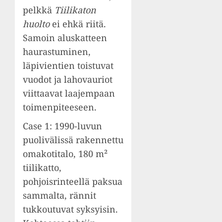
pelkkä
Tiilikaton
huolto
ei ehkä riitä.
Samoin aluskatteen
haurastuminen,
läpivientien toistuvat
vuodot ja lahovauriot
viittaavat laajempaan
toimenpiteeseen.
Case 1: 1990-luvun
puolivälissä rakennettu
omakotitalo, 180 m²
tiilikatto,
pohjoisrinteellä paksua
sammalta, rännit
tukkoutuvat syksyisin.