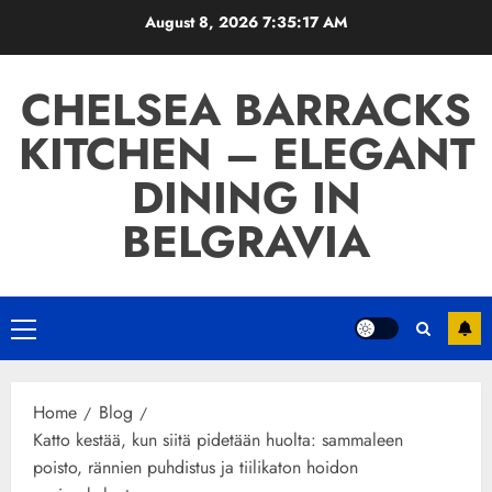
Skip
August 8, 2026
7:35:18 AM
to
content
CHELSEA BARRACKS
KITCHEN – ELEGANT
DINING IN
BELGRAVIA
Primary
Menu
Home
Blog
Katto kestää, kun siitä pidetään huolta: sammaleen
poisto, rännien puhdistus ja tiilikaton hoidon