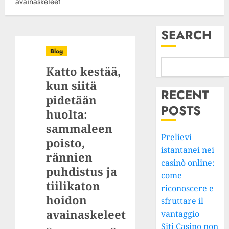
avainaskeleet
SEARCH
Blog
Katto kestää,
kun siitä
RECENT
pidetään
POSTS
huolta:
sammaleen
Prelievi
poisto,
istantanei nei
rännien
casinò online:
puhdistus ja
come
tiilikaton
riconoscere e
hoidon
sfruttare il
avainaskeleet
vantaggio
Siti Casino non