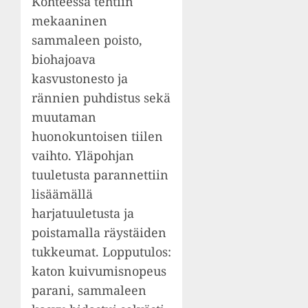
Kohteessa tehtiin
mekaaninen
sammaleen poisto,
biohajoava
kasvustonesto ja
rännien puhdistus sekä
muutaman
huonokuntoisen tiilen
vaihto. Yläpohjan
tuuletusta parannettiin
lisäämällä
harjatuuletusta ja
poistamalla räystäiden
tukkeumat. Lopputulos:
katon kuivumisnopeus
parani, sammaleen