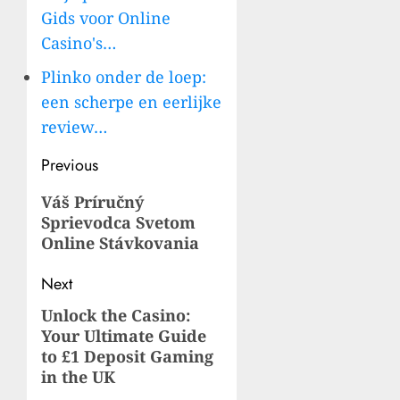
Gids voor Online
Casino's…
Plinko onder de loep:
een scherpe en eerlijke
review…
Post
Previous
navigation
Previous
Váš Príručný
Sprievodca Svetom
post:
Online Stávkovania
Next
Unlock the Casino:
Next
Your Ultimate Guide
post:
to £1 Deposit Gaming
in the UK