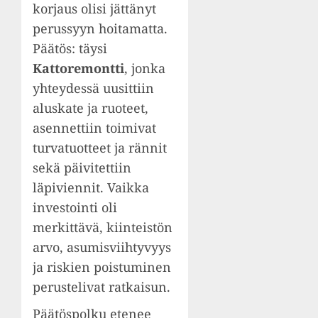
korjaus olisi jättänyt
perussyyn hoitamatta.
Päätös: täysi
Kattoremontti
, jonka
yhteydessä uusittiin
aluskate ja ruoteet,
asennettiin toimivat
turvatuotteet ja rännit
sekä päivitettiin
läpiviennit. Vaikka
investointi oli
merkittävä, kiinteistön
arvo, asumisviihtyvyys
ja riskien poistuminen
perustelivat ratkaisun.
Päätöspolku etenee