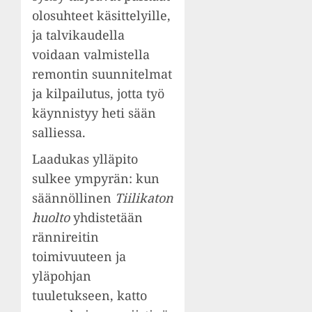
olosuhteet käsittelyille,
ja talvikaudella
voidaan valmistella
remontin suunnitelmat
ja kilpailutus, jotta työ
käynnistyy heti sään
salliessa.
Laadukas ylläpito
sulkee ympyrän: kun
säännöllinen
Tiilikaton
huolto
yhdistetään
rännireitin
toimivuuteen ja
yläpohjan
tuuletukseen, katto