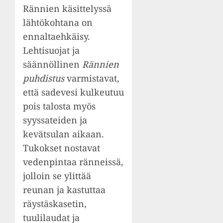
Rännien käsittelyssä
lähtökohtana on
ennaltaehkäisy.
Lehtisuojat ja
säännöllinen
Rännien
puhdistus
varmistavat,
että sadevesi kulkeutuu
pois talosta myös
syyssateiden ja
kevätsulan aikaan.
Tukokset nostavat
vedenpintaa ränneissä,
jolloin se ylittää
reunan ja kastuttaa
räystäskasetin,
tuulilaudat ja