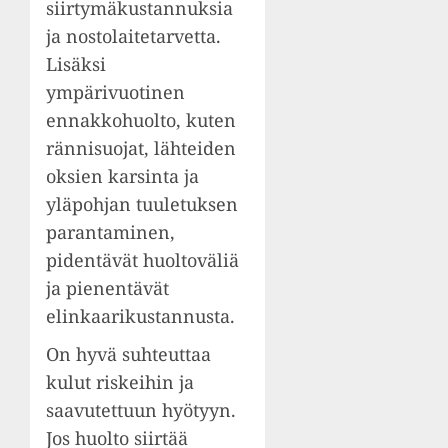
siirtymäkustannuksia
ja nostolaitetarvetta.
Lisäksi
ympärivuotinen
ennakkohuolto, kuten
rännisuojat, lähteiden
oksien karsinta ja
yläpohjan tuuletuksen
parantaminen,
pidentävät huoltoväliä
ja pienentävät
elinkaarikustannusta.
On hyvä suhteuttaa
kulut riskeihin ja
saavutettuun hyötyyn.
Jos huolto siirtää