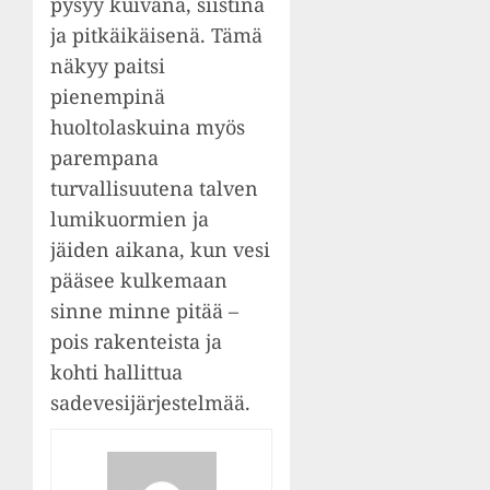
pysyy kuivana, siistinä
ja pitkäikäisenä. Tämä
näkyy paitsi
pienempinä
huoltolaskuina myös
parempana
turvallisuutena talven
lumikuormien ja
jäiden aikana, kun vesi
pääsee kulkemaan
sinne minne pitää –
pois rakenteista ja
kohti hallittua
sadevesijärjestelmää.