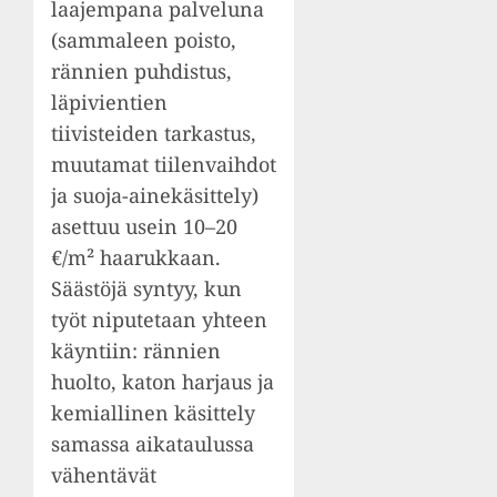
laajempana palveluna
(sammaleen poisto,
rännien puhdistus,
läpivientien
tiivisteiden tarkastus,
muutamat tiilenvaihdot
ja suoja-ainekäsittely)
asettuu usein 10–20
€/m² haarukkaan.
Säästöjä syntyy, kun
työt niputetaan yhteen
käyntiin: rännien
huolto, katon harjaus ja
kemiallinen käsittely
samassa aikataulussa
vähentävät