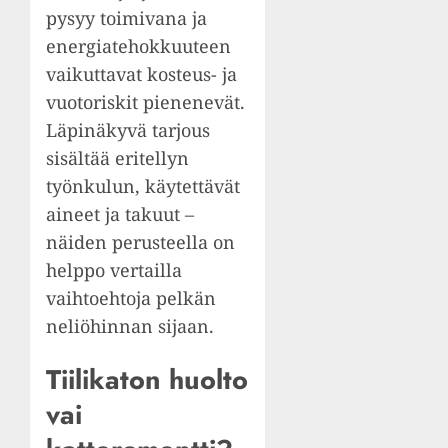
pysyy toimivana ja
energiatehokkuuteen
vaikuttavat kosteus- ja
vuotoriskit pienenevät.
Läpinäkyvä tarjous
sisältää eritellyn
työnkulun, käytettävät
aineet ja takuut –
näiden perusteella on
helppo vertailla
vaihtoehtoja pelkän
neliöhinnan sijaan.
Tiilikaton huolto
vai