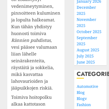
January 2026
vedenimeytyminen,
December
pinnoitteen kuluminen
2025
ja lopulta halkeamat.
November
2025
Kun tähän yhdistyy
October 2025
huonosti toimiva
September
Rännien puhdistus
,
2025
vesi pääsee valumaan
August 2025
liian lähelle
July 2025
seinärakenteita,
June 2025
räystäitä ja sokkelia,
CATEGORI
mikä kasvattaa
lahovaurioiden ja
Automotive
jääpuikkojen riskiä.
Blog
Toimiva hoitopolku
Blogv
alkaa kattotason
Fashion