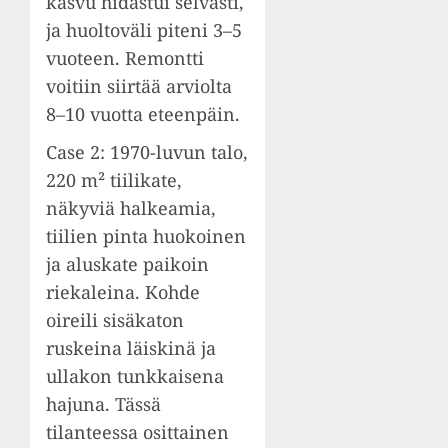
kasvu hidastui selvästi,
ja huoltoväli piteni 3–5
vuoteen. Remontti
voitiin siirtää arviolta
8–10 vuotta eteenpäin.
Case 2: 1970-luvun talo,
220 m² tiilikate,
näkyviä halkeamia,
tiilien pinta huokoinen
ja aluskate paikoin
riekaleina. Kohde
oireili sisäkaton
ruskeina läiskinä ja
ullakon tunkkaisena
hajuna. Tässä
tilanteessa osittainen