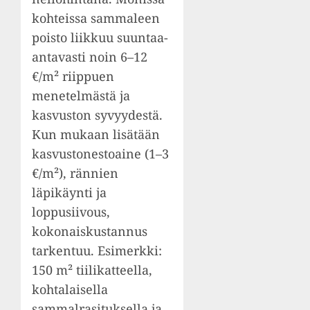
kohteissa sammaleen
poisto liikkuu suuntaa-
antavasti noin 6–12
€/m² riippuen
menetelmästä ja
kasvuston syvyydestä.
Kun mukaan lisätään
kasvustonestoaine (1–3
€/m²), rännien
läpikäynti ja
loppusiivous,
kokonaiskustannus
tarkentuu. Esimerkki:
150 m² tiilikatteella,
kohtalaisella
sammalrasituksella ja