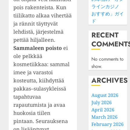
ラインカジノ
pois rakenteista. Kun
おすすめ」ガイ
tiilikatto alkaa vihertää
ド
ja rännit täyttyvät
lehdistä, järjestelmä
RECENT
pettää hiljalleen.
COMMENT
Sammaleen poisto
ei
ole pelkkää
No comments to
kosmetiikkaa: sammal
show.
imee ja varastoi
ARCHIVES
kosteutta, kiihdyttää
pakkas–sulasykleissä
August 2026
tapahtuvaa
July 2026
rapautumista ja avaa
April 2026
huokosia tiilen
March 2026
pintaan. Seurauksena
February 2026
on lisääntynyt