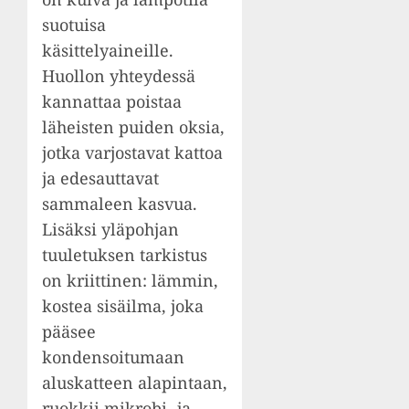
suotuisa
käsittelyaineille.
Huollon yhteydessä
kannattaa poistaa
läheisten puiden oksia,
jotka varjostavat kattoa
ja edesauttavat
sammaleen kasvua.
Lisäksi yläpohjan
tuuletuksen tarkistus
on kriittinen: lämmin,
kostea sisäilma, joka
pääsee
kondensoitumaan
aluskatteen alapintaan,
ruokkii mikrobi- ja