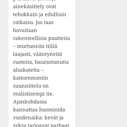
ainekäsittely ovat
tehokkain ja edullisin
ratkaisu. Jos taas
havaitaan
rakenteellisia puutteita
– murtuneita tiiliä
laajasti, vääntyneitä
ruoteita, haurastunutta
aluskatetta –
kattoremontin
suunnittelu on
realistisempi tie.
Ajankohdassa
kannattaa huomioida
vuodenaika: kevät ja
syksy tarjoavat parhaat