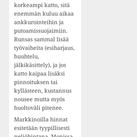
korkeampi katto, sitä
enemmän kuluu aikaa
ankkurointeihin ja
putoamissuojaimiin.
Runsas sammal lisää
työvaiheita (esiharjaus,
huuhtelu,
jälkikäsittely), ja jos
katto kaipaa lisäksi
pinnoituksen tai
kyllästeen, kustannus
nousee mutta myös
huoltoväli pitenee.
Markkinoilla hinnat
esitetään tyypillisesti
neliöhintana. Monissa