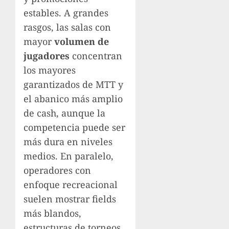
estables. A grandes
rasgos, las salas con
mayor
volumen de
jugadores
concentran
los mayores
garantizados de MTT y
el abanico más amplio
de cash, aunque la
competencia puede ser
más dura en niveles
medios. En paralelo,
operadores con
enfoque recreacional
suelen mostrar fields
más blandos,
estructuras de torneos