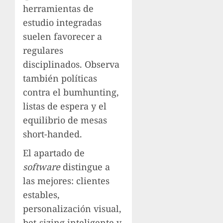
herramientas de
estudio integradas
suelen favorecer a
regulares
disciplinados. Observa
también políticas
contra el bumhunting,
listas de espera y el
equilibrio de mesas
short-handed.
El apartado de
software
distingue a
las mejores: clientes
estables,
personalización visual,
bet-sizing inteligente y