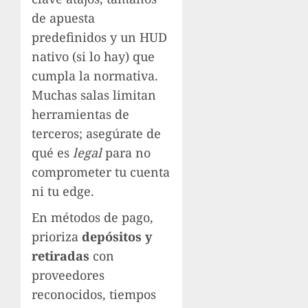
de apuesta
predefinidos y un HUD
nativo (si lo hay) que
cumpla la normativa.
Muchas salas limitan
herramientas de
terceros; asegúrate de
qué es
legal
para no
comprometer tu cuenta
ni tu edge.
En métodos de pago,
prioriza
depósitos y
retiradas
con
proveedores
reconocidos, tiempos