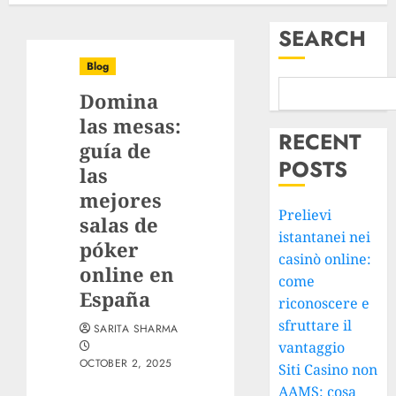
SEARCH
Blog
Domina
las mesas:
RECENT
guía de
POSTS
las
mejores
Prelievi
salas de
istantanei nei
póker
casinò online:
online en
come
España
riconoscere e
sfruttare il
SARITA SHARMA
vantaggio
OCTOBER 2, 2025
Siti Casino non
AAMS: cosa