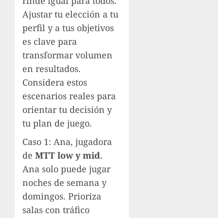
rinde igual para todos.
Ajustar tu elección a tu
perfil y a tus objetivos
es clave para
transformar volumen
en resultados.
Considera estos
escenarios reales para
orientar tu decisión y
tu plan de juego.
Caso 1: Ana, jugadora
de
MTT low y mid
.
Ana solo puede jugar
noches de semana y
domingos. Prioriza
salas con tráfico