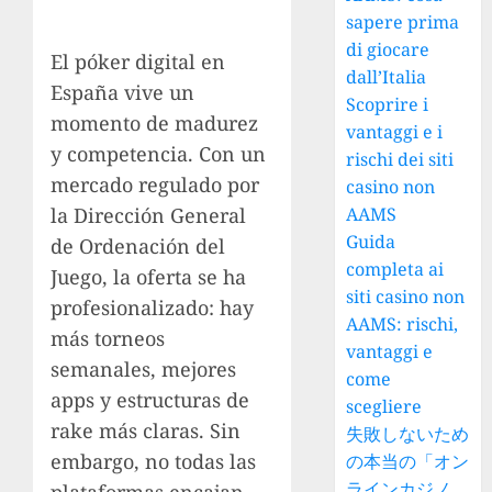
sapere prima
di giocare
El póker digital en
dall’Italia
España vive un
Scoprire i
momento de madurez
vantaggi e i
y competencia. Con un
rischi dei siti
mercado regulado por
casino non
la Dirección General
AAMS
Guida
de Ordenación del
completa ai
Juego, la oferta se ha
siti casino non
profesionalizado: hay
AAMS: rischi,
más torneos
vantaggi e
semanales, mejores
come
apps y estructuras de
scegliere
rake más claras. Sin
失敗しないため
embargo, no todas las
の本当の「オン
ラインカジノ