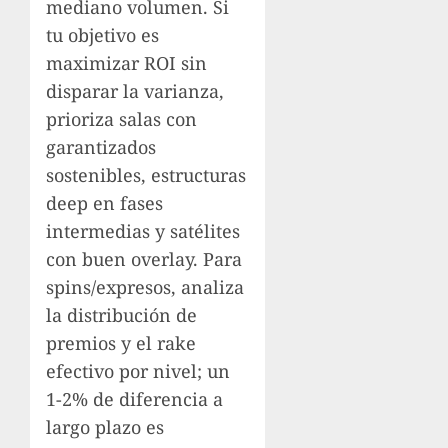
mediano volumen. Si
tu objetivo es
maximizar ROI sin
disparar la varianza,
prioriza salas con
garantizados
sostenibles, estructuras
deep en fases
intermedias y satélites
con buen overlay. Para
spins/expresos, analiza
la distribución de
premios y el rake
efectivo por nivel; un
1-2% de diferencia a
largo plazo es