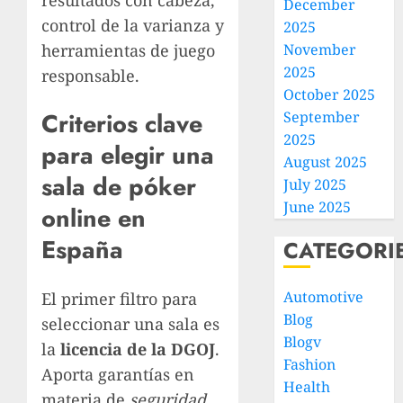
resultados con cabeza,
December
control de la varianza y
2025
herramientas de juego
November
2025
responsable.
October 2025
Criterios clave
September
2025
para elegir una
August 2025
sala de póker
July 2025
June 2025
online en
España
CATEGORI
Automotive
El primer filtro para
Blog
seleccionar una sala es
Blogv
la
licencia de la DGOJ
.
Fashion
Aporta garantías en
Health
materia de
seguridad
,