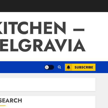
ITCHEN –
BELGRAVIA
SUBSCRIBE
SEARCH