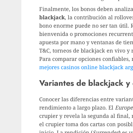
Finalmente, los bonos deben analizar
blackjack
, la contribución al rollov
bono enorme puede no ser tan útil. 
bienvenida o promociones recurrente
apuesta por mano y ventanas de tie
T&C, torneos de blackjack en vivo y r
Para comparar opciones confiables, 
mejores casinos online blackjack ar
Variantes de blackjack y
Conocer las diferencias entre variant
rendimiento a largo plazo. El
Europe
crupier y revela la segunda al final,
el crupier toma dos cartas con posib
inicio. La rendición (
Surrender
) es 