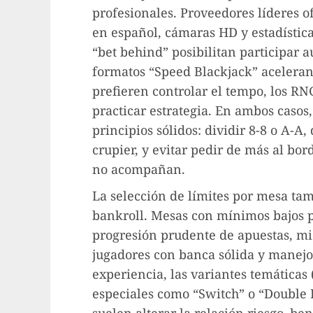
profesionales. Proveedores líderes 
en español, cámaras HD y estadístic
“bet behind” posibilitan participar a
formatos “Speed Blackjack” aceleran
prefieren controlar el tempo, los R
practicar estrategia. En ambos casos
principios sólidos: dividir 8-8 o A-A,
crupier, y evitar pedir de más al bo
no acompañan.
La selección de límites por mesa ta
bankroll. Mesas con mínimos bajos 
progresión prudente de apuestas, mie
jugadores con banca sólida y manejo 
experiencia, las variantes temáticas 
especiales como “Switch” o “Double
suelen alterar la relación riesgo–ben