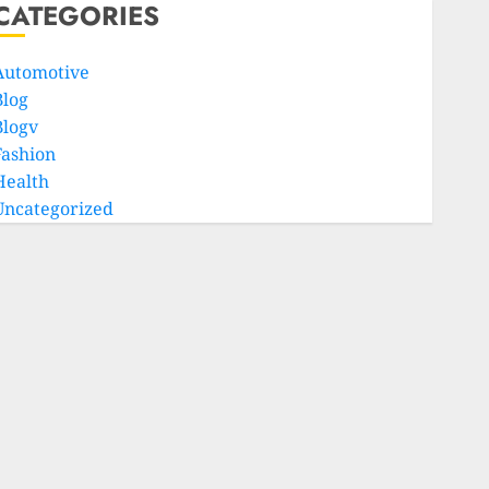
CATEGORIES
Automotive
Blog
Blogv
Fashion
Health
Uncategorized