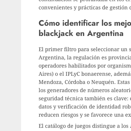
convenientes y prácticas de gestión 
Cómo identificar los mejo
blackjack en Argentina
El primer filtro para seleccionar un s
Argentina, la regulación es provincia
operadores habilitados por organi
Aires) o el IPLyC bonaerense, ademá
Mendoza, Córdoba o Neuquén. Estas l
los generadores de números aleatorio
seguridad técnica también es clave: 
datos y verificación de identidad rob
reducen riesgos y se favorece una e
El catálogo de juegos distingue a los