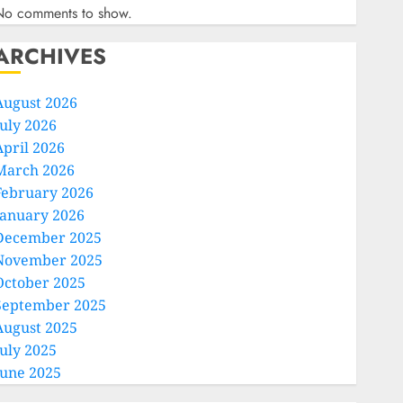
No comments to show.
ARCHIVES
August 2026
July 2026
April 2026
March 2026
February 2026
January 2026
December 2025
November 2025
October 2025
September 2025
August 2025
July 2025
June 2025