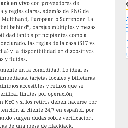
jack en vivo
con proveedores de
sta y reglas claras, además de RNG de
o Multihand, European o Surrender. La
bet behind”, barajas múltiples y mesas
bilidad tanto a principiantes como a
declarado, las reglas de la casa (S17 vs
día) y la disponibilidad en dispositivos
s y fluidas.
amente en la comodidad. Lo ideal es
nmediatas, tarjetas locales y billeteras
mínimos accesibles y retiros que se
rificar límites por operación,
 KYC y si los retiros deben hacerse por
ención al cliente 24/7 en español, por
uando surgen dudas sobre verificación,
icas de una mesa de blackjack.