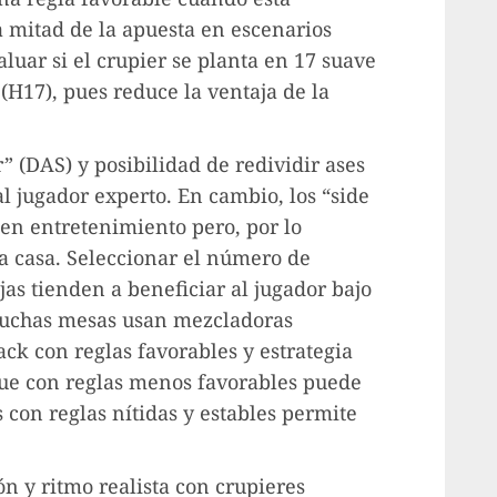
a mitad de la apuesta en escenarios
uar si el crupier se planta en 17 suave
 (H17), pues reduce la ventaja de la
r” (DAS) y posibilidad de redividir ases
l jugador experto. En cambio, los “side
en entretenimiento pero, por lo
a casa. Seleccionar el número de
as tienden a beneficiar al jugador bajo
muchas mesas usan mezcladoras
ck con reglas favorables y estrategia
que con reglas menos favorables puede
 con reglas nítidas y estables permite
n y ritmo realista con crupieres