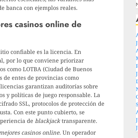
de banca con ejemplos reales.
res casinos online de
itio confiable es la licencia. En
l, por lo que conviene priorizar
smos como LOTBA (Ciudad de Buenos
s de entes de provincias como
icencias garantizan auditorías sobre
s y políticas de juego responsable. La
cifrado SSL, protocolos de protección de
usta. Con este punto cubierto, se
xperiencia de
blackjack
transparente.
mejores casinos online
. Un operador