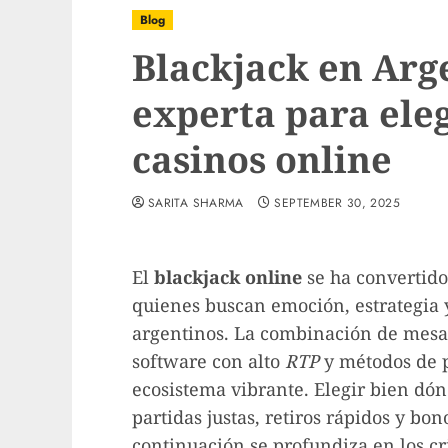
Blog
Blackjack en Arg
experta para eleg
casinos online
SARITA SHARMA
SEPTEMBER 30, 2025
El
blackjack online
se ha convertido
quienes buscan emoción, estrategia 
argentinos. La combinación de mesas
software con alto
RTP
y métodos de p
ecosistema vibrante. Elegir bien dónd
partidas justas, retiros rápidos y b
continuación se profundiza en los cri