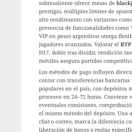
sobresaliente ofrece mesas de
black
prestigio, múltiples límites de apue
alto rendimiento con variantes com
presencia de funcionalidades como “
VIP en pesos argentinos otorga flexi
jugadores avanzados. Valorar el
RTP
H17, doble tras dividir, rendición tar
móviles asegura partidas competitiva
Los métodos de pago influyen direct
contar con transferencias bancarias i
populares en el país, con depósitos 
procesen en 24–72 horas. Conviene ve
eventuales comisiones, comprobación
el mismo método del depósito. Una at
chat o correo, marca la diferencia c
liberación de bonos o reglas específ