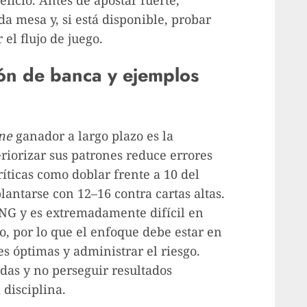
da mesa y, si está disponible, probar
el flujo de juego.
ión de banca y ejemplos
ine
ganador a largo plazo es la
eriorizar sus patrones reduce errores
ríticas como doblar frente a 10 del
plantarse con 12–16 contra cartas altas.
RNG y es extremadamente difícil en
, por lo que el enfoque debe estar en
es óptimas y administrar el riesgo.
idas y no perseguir resultados
 disciplina.