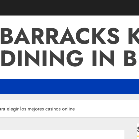
 BARRACKS K
DINING IN 
ra elegir los mejores casinos online