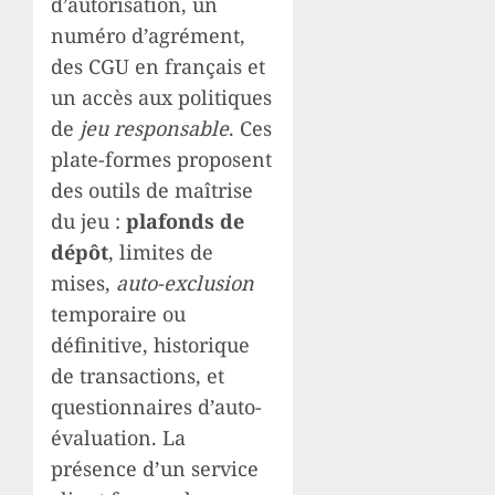
d’autorisation, un
numéro d’agrément,
des CGU en français et
un accès aux politiques
de
jeu responsable
. Ces
plate-formes proposent
des outils de maîtrise
du jeu :
plafonds de
dépôt
, limites de
mises,
auto-exclusion
temporaire ou
définitive, historique
de transactions, et
questionnaires d’auto-
évaluation. La
présence d’un service