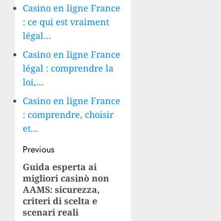
Casino en ligne France
: ce qui est vraiment
légal…
Casino en ligne France
légal : comprendre la
loi,…
Casino en ligne France
: comprendre, choisir
et…
Post
Previous
navigation
Guida esperta ai
Previous
migliori casinò non
post:
AAMS: sicurezza,
criteri di scelta e
scenari reali