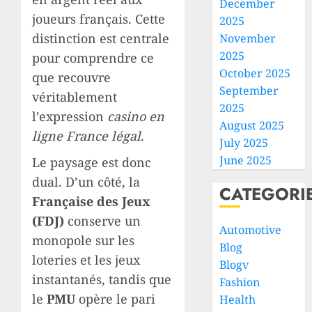
December
joueurs français. Cette
2025
distinction est centrale
November
2025
pour comprendre ce
October 2025
que recouvre
September
véritablement
2025
l’expression
casino en
August 2025
ligne France légal
.
July 2025
June 2025
Le paysage est donc
dual. D’un côté, la
CATEGORI
Française des Jeux
(FDJ)
conserve un
Automotive
monopole sur les
Blog
loteries et les jeux
Blogv
instantanés, tandis que
Fashion
le
PMU
opère le pari
Health