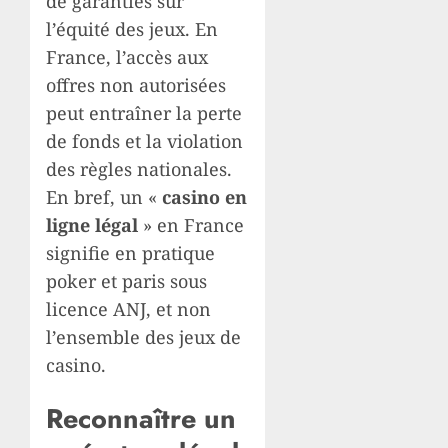
de garanties sur
l’équité des jeux. En
France, l’accès aux
offres non autorisées
peut entraîner la perte
de fonds et la violation
des règles nationales.
En bref, un «
casino en
ligne légal
» en France
signifie en pratique
poker et paris sous
licence ANJ, et non
l’ensemble des jeux de
casino.
Reconnaître un