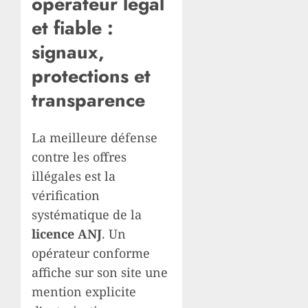
opérateur légal
et fiable :
signaux,
protections et
transparence
La meilleure défense
contre les offres
illégales est la
vérification
systématique de la
licence ANJ
. Un
opérateur conforme
affiche sur son site une
mention explicite