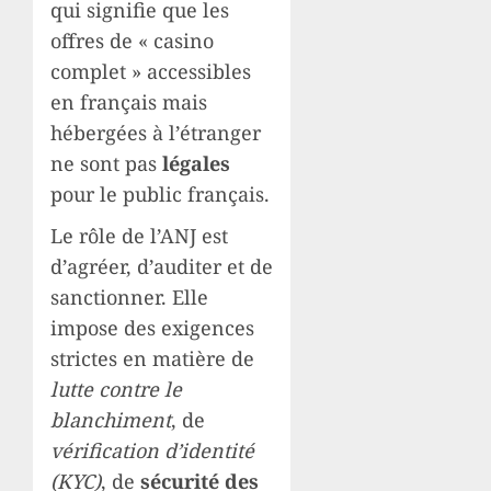
qui signifie que les
offres de « casino
complet » accessibles
en français mais
hébergées à l’étranger
ne sont pas
légales
pour le public français.
Le rôle de l’ANJ est
d’agréer, d’auditer et de
sanctionner. Elle
impose des exigences
strictes en matière de
lutte contre le
blanchiment
, de
vérification d’identité
(KYC)
, de
sécurité des