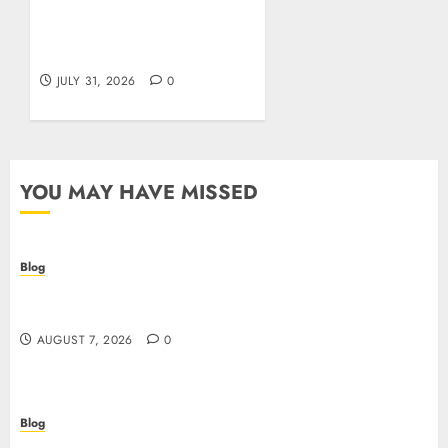
Siti Casino non AAMS:
cosa sapere prima di
giocare dall’Italia
JULY 31, 2026
0
YOU MAY HAVE MISSED
Blog
Prelievi istantanei nei casinò online: come
riconoscere e sfruttare il vantaggio
AUGUST 7, 2026
0
Blog