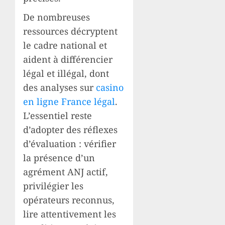
De nombreuses
ressources décryptent
le cadre national et
aident à différencier
légal et illégal, dont
des analyses sur
casino
en ligne France légal
.
L’essentiel reste
d’adopter des réflexes
d’évaluation : vérifier
la présence d’un
agrément ANJ actif,
privilégier les
opérateurs reconnus,
lire attentivement les