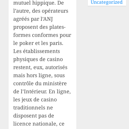
Uncategorized
mutuel hippique. De
l’autre, des opérateurs
agréés par l’ANJ
proposent des plates-
formes conformes pour
le poker et les paris.
Les établissements
physiques de casino
restent, eux, autorisés
mais hors ligne, sous
contrôle du ministère
de l’Intérieur. En ligne,
les jeux de casino
traditionnels ne
disposent pas de
licence nationale, ce