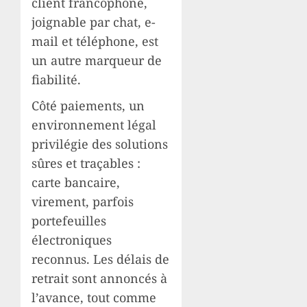
client francophone,
joignable par chat, e-
mail et téléphone, est
un autre marqueur de
fiabilité.
Côté paiements, un
environnement légal
privilégie des solutions
sûres et traçables :
carte bancaire,
virement, parfois
portefeuilles
électroniques
reconnus. Les délais de
retrait sont annoncés à
l’avance, tout comme