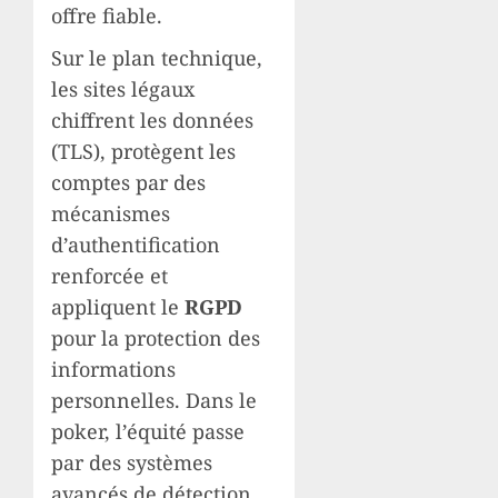
offre fiable.
Sur le plan technique,
les sites légaux
chiffrent les données
(TLS), protègent les
comptes par des
mécanismes
d’authentification
renforcée et
appliquent le
RGPD
pour la protection des
informations
personnelles. Dans le
poker, l’équité passe
par des systèmes
avancés de détection