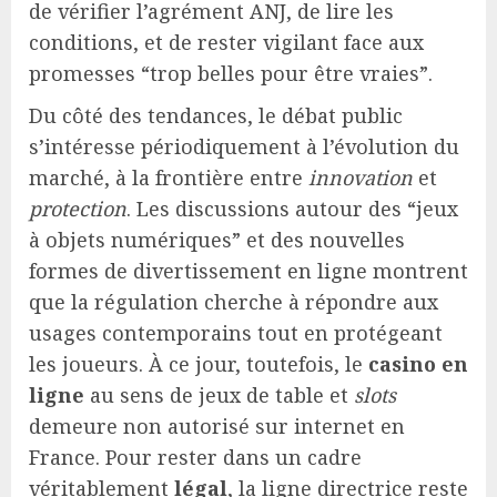
de vérifier l’agrément ANJ, de lire les
conditions, et de rester vigilant face aux
promesses “trop belles pour être vraies”.
Du côté des tendances, le débat public
s’intéresse périodiquement à l’évolution du
marché, à la frontière entre
innovation
et
protection
. Les discussions autour des “jeux
à objets numériques” et des nouvelles
formes de divertissement en ligne montrent
que la régulation cherche à répondre aux
usages contemporains tout en protégeant
les joueurs. À ce jour, toutefois, le
casino en
ligne
au sens de jeux de table et
slots
demeure non autorisé sur internet en
France. Pour rester dans un cadre
véritablement
légal
, la ligne directrice reste