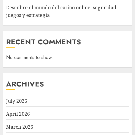
Descubre el mundo del casino online: seguridad,
juegos y estrategia
RECENT COMMENTS
No comments to show.
ARCHIVES
July 2026
April 2026
March 2026