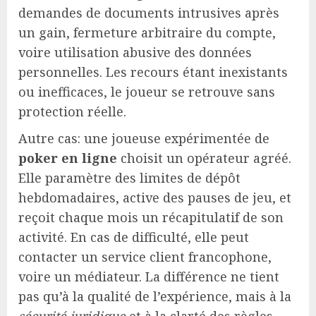
demandes de documents intrusives après
un gain, fermeture arbitraire du compte,
voire utilisation abusive des données
personnelles. Les recours étant inexistants
ou inefficaces, le joueur se retrouve sans
protection réelle.
Autre cas: une joueuse expérimentée de
poker en ligne
choisit un opérateur agréé.
Elle paramètre des limites de dépôt
hebdomadaires, active des pauses de jeu, et
reçoit chaque mois un récapitulatif de son
activité. En cas de difficulté, elle peut
contacter un service client francophone,
voire un médiateur. La différence ne tient
pas qu’à la qualité de l’expérience, mais à la