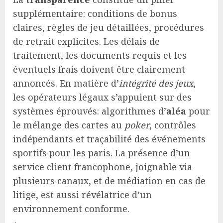
supplémentaire: conditions de bonus
claires, règles de jeu détaillées, procédures
de retrait explicites. Les délais de
traitement, les documents requis et les
éventuels frais doivent être clairement
annoncés. En matière d’
intégrité des jeux
,
les opérateurs légaux s’appuient sur des
systèmes éprouvés: algorithmes d’
aléa
pour
le mélange des cartes au
poker
, contrôles
indépendants et traçabilité des événements
sportifs pour les paris. La présence d’un
service client francophone, joignable via
plusieurs canaux, et de médiation en cas de
litige, est aussi révélatrice d’un
environnement conforme.