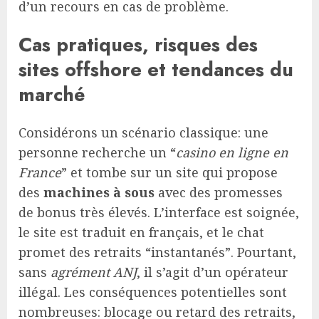
d’un recours en cas de problème.
Cas pratiques, risques des
sites offshore et tendances du
marché
Considérons un scénario classique: une
personne recherche un “
casino en ligne en
France
” et tombe sur un site qui propose
des
machines à sous
avec des promesses
de bonus très élevés. L’interface est soignée,
le site est traduit en français, et le chat
promet des retraits “instantanés”. Pourtant,
sans
agrément ANJ
, il s’agit d’un opérateur
illégal. Les conséquences potentielles sont
nombreuses: blocage ou retard des retraits,