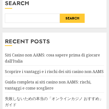
SEARCH
SEARCH
RECENT POSTS
Siti Casino non AAMS: cosa sapere prima di giocare
dall’Italia
Scoprire i vantaggi e i rischi dei siti casino non AAMS
Guida completa ai siti casino non AAMS: rischi,
vantaggi e come scegliere
失敗しないための本当の「オンラインカジノ おすすめ」
ガイド