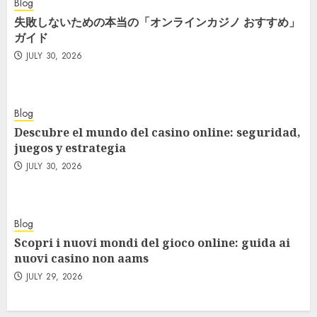
Blog
失敗しないための本当の「オンラインカジノ おすすめ」
ガイド
JULY 30, 2026
Blog
Descubre el mundo del casino online: seguridad,
juegos y estrategia
JULY 30, 2026
Blog
Scopri i nuovi mondi del gioco online: guida ai
nuovi casino non aams
JULY 29, 2026