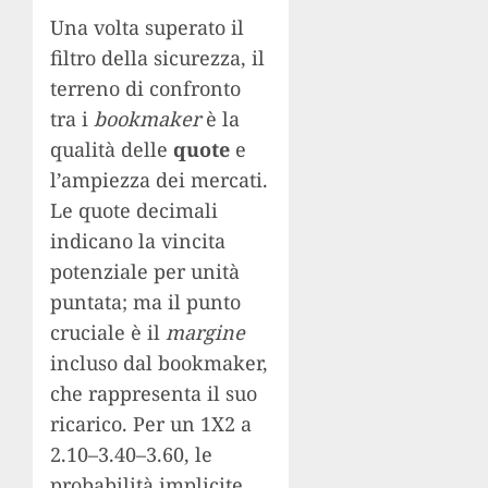
Una volta superato il
filtro della sicurezza, il
terreno di confronto
tra i
bookmaker
è la
qualità delle
quote
e
l’ampiezza dei mercati.
Le quote decimali
indicano la vincita
potenziale per unità
puntata; ma il punto
cruciale è il
margine
incluso dal bookmaker,
che rappresenta il suo
ricarico. Per un 1X2 a
2.10–3.40–3.60, le
probabilità implicite