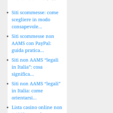
Siti scommesse: come
scegliere in modo
consapevole…
Siti scommesse non
AAMS con PayPal:
guida pratica…
Siti non AAMS “legali
in Italia”: cosa
significa…
Siti non AAMS “legali”
in Italia: come
orientarsi…
Lista casino online non