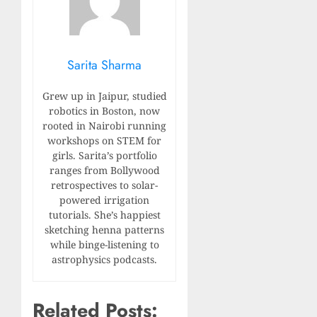
Sarita Sharma
Grew up in Jaipur, studied
robotics in Boston, now
rooted in Nairobi running
workshops on STEM for
girls. Sarita’s portfolio
ranges from Bollywood
retrospectives to solar-
powered irrigation
tutorials. She’s happiest
sketching henna patterns
while binge-listening to
astrophysics podcasts.
Related Posts: