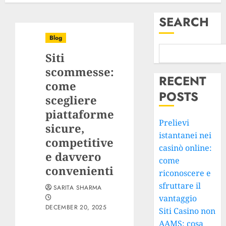
SEARCH
Blog
Siti
scommesse:
RECENT
come
POSTS
scegliere
piattaforme
Prelievi
sicure,
istantanei nei
competitive
casinò online:
e davvero
come
convenienti
riconoscere e
sfruttare il
SARITA SHARMA
vantaggio
DECEMBER 20, 2025
Siti Casino non
AAMS: cosa