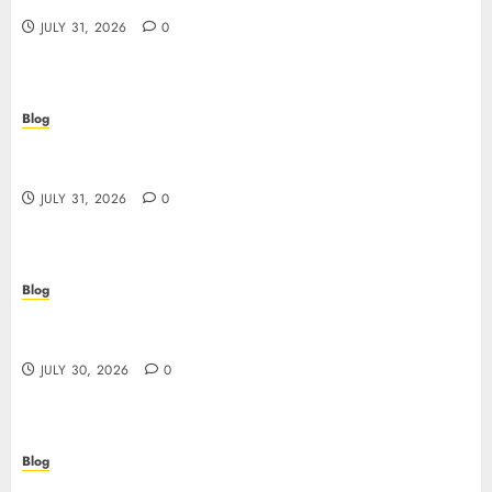
JULY 31, 2026
0
Blog
Guida completa ai siti casino non AAMS: rischi,
vantaggi e come scegliere
JULY 31, 2026
0
Blog
失敗しないための本当の「オンラインカジノ おすすめ」
ガイド
JULY 30, 2026
0
Blog
Descubre el mundo del casino online: seguridad,