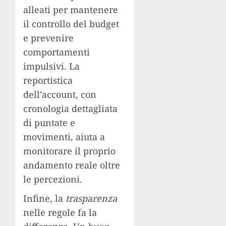
alleati per mantenere
il controllo del budget
e prevenire
comportamenti
impulsivi. La
reportistica
dell’account, con
cronologia dettagliata
di puntate e
movimenti, aiuta a
monitorare il proprio
andamento reale oltre
le percezioni.
Infine, la
trasparenza
nelle regole fa la