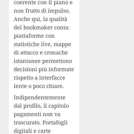
coerente con il piano e
non frutto di impulso.
Anche qui, la qualità
del bookmaker conta:
piattaforme con
statistiche live, mappe
di attacco e cronache
istantanee permettono
decisioni più informate
rispetto a interfacce
lente o poco chiare.
Indipendentemente
dal profilo, il capitolo
pagamenti non va
trascurato. Portafogli
digitali e carte