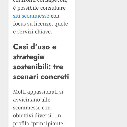
è possibile consultare
siti scommesse
con
focus su licenze, quote
e servizi chiave.
Casi d’uso e
strategie
sostenibili: tre
scenari concreti
Molti appassionati si
avvicinano alle
scommesse con
obiettivi diversi. Un
profilo “principiante”