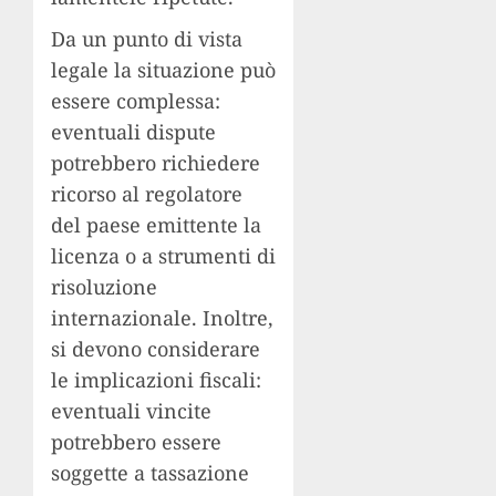
Da un punto di vista
legale la situazione può
essere complessa:
eventuali dispute
potrebbero richiedere
ricorso al regolatore
del paese emittente la
licenza o a strumenti di
risoluzione
internazionale. Inoltre,
si devono considerare
le implicazioni fiscali:
eventuali vincite
potrebbero essere
soggette a tassazione