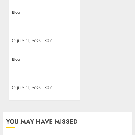
Blog
Siti Casino non AAMS:
cosa sapere prima di
giocare dall’Italia
JULY 31, 2026
0
Blog
Scoprire i vantaggi e i
rischi dei siti casino non
AAMS
JULY 31, 2026
0
YOU MAY HAVE MISSED