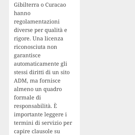
Gibilterra o Curacao
hanno
regolamentazioni
diverse per qualità e
rigore. Una licenza
riconosciuta non
garantisce
automaticamente gli
stessi diritti di un sito
ADM, ma fornisce
almeno un quadro
formale di
responsabilità. È
importante leggere i
termini di servizio per
capire clausole su