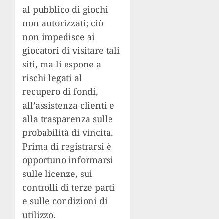
al pubblico di giochi
non autorizzati; ciò
non impedisce ai
giocatori di visitare tali
siti, ma li espone a
rischi legati al
recupero di fondi,
all’assistenza clienti e
alla trasparenza sulle
probabilità di vincita.
Prima di registrarsi è
opportuno informarsi
sulle licenze, sui
controlli di terze parti
e sulle condizioni di
utilizzo.