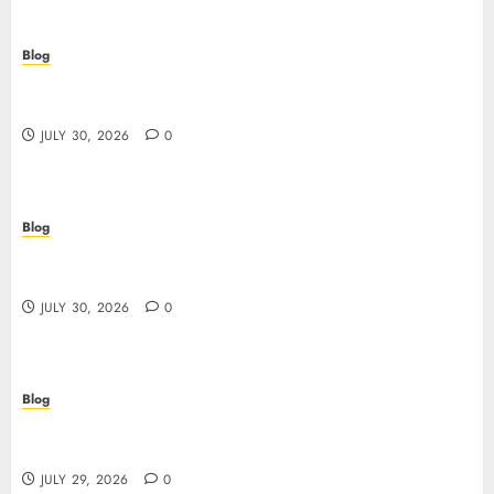
Blog
失敗しないための本当の「オンラインカジノ おすすめ」
ガイド
JULY 30, 2026
0
Blog
Descubre el mundo del casino online: seguridad,
juegos y estrategia
JULY 30, 2026
0
Blog
Scopri i nuovi mondi del gioco online: guida ai
nuovi casino non aams
JULY 29, 2026
0