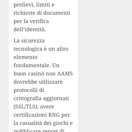
prelievi, limiti e
richieste di documenti
per la verifica
dell’identità.
La sicurezza
tecnologica è un altro
elemento
fondamentale. Un
buon casinò non AAMS
dovrebbe utilizzare
protocolli di
crittografia aggiornati
(SSL/TLS), avere
certificazioni RNG per
la casualità dei giochi e
pubblicare report di