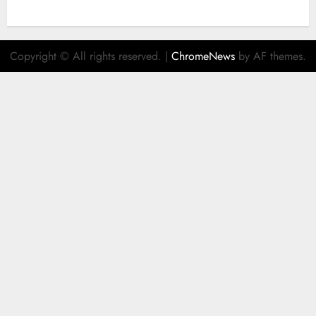
Copyright © All rights reserved.
|
ChromeNews
by AF themes.