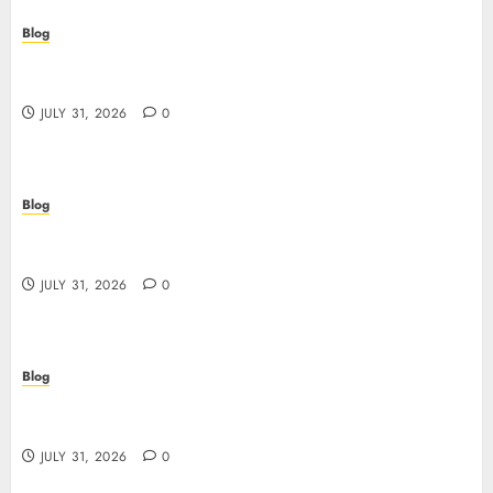
Blog
Siti Casino non AAMS: cosa sapere prima di
giocare dall’Italia
JULY 31, 2026
0
Blog
Scoprire i vantaggi e i rischi dei siti casino non
AAMS
JULY 31, 2026
0
Blog
Guida completa ai siti casino non AAMS: rischi,
vantaggi e come scegliere
JULY 31, 2026
0