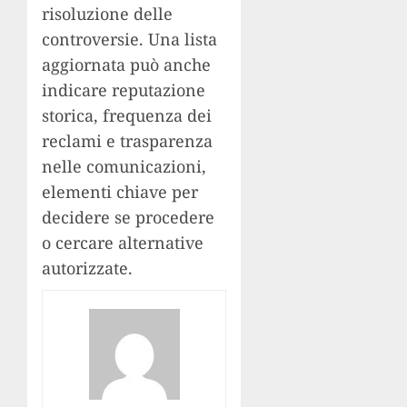
risoluzione delle
controversie. Una lista
aggiornata può anche
indicare reputazione
storica, frequenza dei
reclami e trasparenza
nelle comunicazioni,
elementi chiave per
decidere se procedere
o cercare alternative
autorizzate.