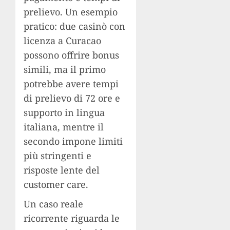
prelievo. Un esempio
pratico: due casinò con
licenza a Curacao
possono offrire bonus
simili, ma il primo
potrebbe avere tempi
di prelievo di 72 ore e
supporto in lingua
italiana, mentre il
secondo impone limiti
più stringenti e
risposte lente del
customer care.
Un caso reale
ricorrente riguarda le