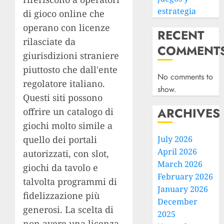
estrategia
di gioco online che
operano con licenze
RECENT
rilasciate da
COMMENT
giurisdizioni straniere
piuttosto che dall'ente
No comments to
regolatore italiano.
show.
Questi siti possono
ARCHIVES
offrire un catalogo di
giochi molto simile a
quello dei portali
July 2026
April 2026
autorizzati, con slot,
March 2026
giochi da tavolo e
February 2026
talvolta programmi di
January 2026
fidelizzazione più
December
generosi. La scelta di
2025
non avere una licenza