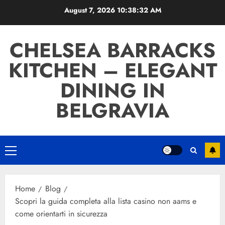
Skip
August 7, 2026
10:38:33 AM
to
content
CHELSEA BARRACKS
KITCHEN – ELEGANT
DINING IN
BELGRAVIA
Primary
Menu
Home
Blog
Scopri la guida completa alla lista casino non aams e
come orientarti in sicurezza