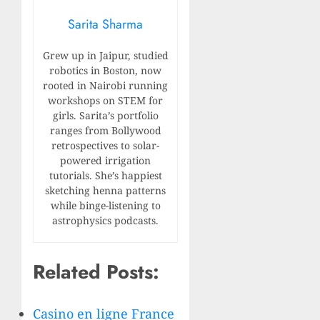
Sarita Sharma
Grew up in Jaipur, studied
robotics in Boston, now
rooted in Nairobi running
workshops on STEM for
girls. Sarita’s portfolio
ranges from Bollywood
retrospectives to solar-
powered irrigation
tutorials. She’s happiest
sketching henna patterns
while binge-listening to
astrophysics podcasts.
Related Posts:
Casino en ligne France