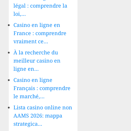
légal : comprendre la
loi,…
Casino en ligne en
France : comprendre
vraiment ce…
À la recherche du
meilleur casino en
ligne en…
Casino en ligne
Français : comprendre
le marché,…
Lista casino online non
AAMS 2026: mappa
strategica…