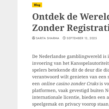
Blog
Ontdek de Wereld
Zonder Registrat
SARITA SHARMA
SEPTEMBER 13, 2025
De Nederlandse gamblingwereld is i
invoering van het Kansspelautoriteit
spelers betekende dit de deur die di
verantwoord wilt genieten van een 
een
online casino zonder Cruks
is vo
platformen, vaak gevestigd buiten 
internationale licentie, bieden een 
speelgemak en privacy voorop staan, 