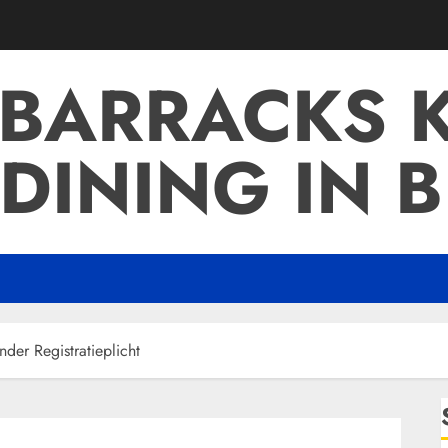
 BARRACKS K
DINING IN 
der Registratieplicht