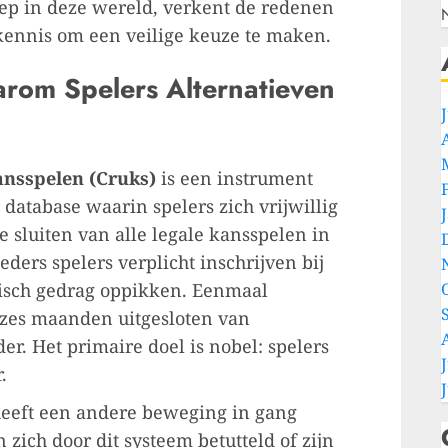
diep in deze wereld, verkent de redenen
 kennis om een veilige keuze te maken.
arom Spelers Alternatieven
Kansspelen (Cruks)
is een instrument
 database waarin spelers zich vrijwillig
 sluiten van alle legale kansspelen in
ers spelers verplicht inschrijven bij
tisch gedrag oppikken. Eenmaal
 zes maanden uitgesloten van
r. Het primaire doel is nobel: spelers
.
heeft een andere beweging in gang
n zich door dit systeem betutteld of zijn