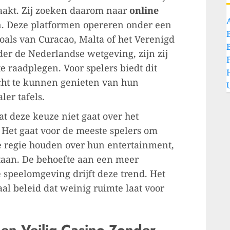
aakt. Zij zoeken daarom naar
online
. Deze platformen opereren onder een
zoals van Curacao, Malta of het Verenigd
der de Nederlandse wetgeving, zijn zij
te raadplegen. Voor spelers biedt dit
cht te kunnen genieten van hun
ler tafels.
t deze keuze niet gaat over het
 Het gaat voor de meeste spelers om
 de regie houden over hun entertainment,
staan. De behoefte aan een meer
speelomgeving drijft deze trend. Het
aal beleid dat weinig ruimte laat voor
en Veilig Casino Zonder