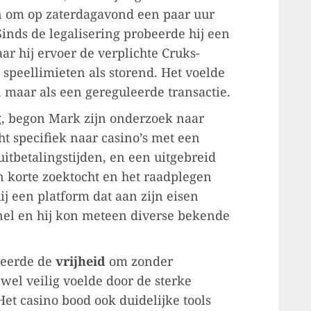
an om op zaterdagavond een paar uur
Sinds de legalisering probeerde hij een
ar hij ervoer de verplichte Cruks-
speellimieten als storend. Het voelde
 maar als een gereguleerde transactie.
g, begon Mark zijn onderzoek naar
ht specifiek naar casino’s met een
uitbetalingstijden, en een uitgebreid
 korte zoektocht en het raadplegen
j een platform dat aan zijn eisen
snel en hij kon meteen diverse bekende
rdeerde de
vrijheid
om zonder
 wel veilig voelde door de sterke
 Het casino bood ook duidelijke tools