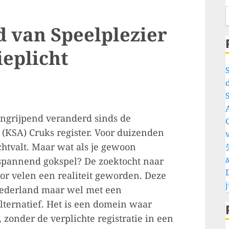
 van Speelplezier
ieplicht
d
S
ngrijpend veranderd sinds de
 (KSA) Cruks register. Voor duizenden
chtvalt. Maar wat als je gewoon
spannend gokspel? De zoektocht naar
or velen een realiteit geworden. Deze
Nederland maar wel met een
alternatief. Het is een domein waar
zonder de verplichte registratie in een