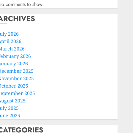
No comments to show.
ARCHIVES
July 2026
April 2026
March 2026
February 2026
January 2026
December 2025
November 2025
October 2025
September 2025
August 2025
July 2025
June 2025
CATEGORIES