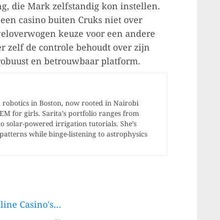
ng, die Mark zelfstandig kon instellen.
 een casino buiten Cruks niet over
weloverwogen keuze voor een andere
r zelf de controle behoudt over zijn
robuust en betrouwbaar platform.
 robotics in Boston, now rooted in Nairobi
 for girls. Sarita’s portfolio ranges from
o solar-powered irrigation tutorials. She’s
atterns while binge-listening to astrophysics
nline Casino's…