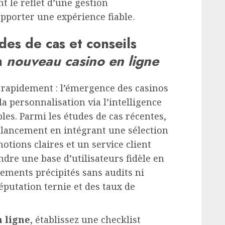
nt le reflet d’une gestion
apporter une expérience fiable.
des de cas et conseils
n
nouveau casino en ligne
 rapidement : l’émergence des casinos
 la personnalisation via l’intelligence
bles. Parmi les études de cas récentes,
r lancement en intégrant une sélection
tions claires et un service client
ndre une base d’utilisateurs fidèle en
cements précipités sans audits ni
putation ternie et des taux de
 ligne
, établissez une checklist