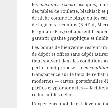
les
machines à sous
classiques, mais
des tables de roulette, blackjack et
de niche comme le bingo ou les car
de logiciels reconnus (NetEnt, Micr
Pragmatic Play) collaborent fréqu
garantir qualité graphique et fluidit
Les bonus de bienvenue restent un 
de dépôt et offres sans dépôt attiren
tient souvent dans les conditions 
performant proposera des
conditio
transparence sur le taux de redistr
modernes — cartes, portefeuilles é
parfois cryptomonnaies — facilitent 
réduisant les délais.
L’expérience mobile est devenue in