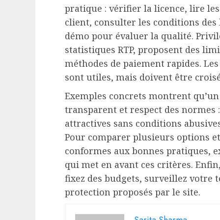
pratique : vérifier la licence, lire le
client, consulter les conditions de
démo pour évaluer la qualité. Privilé
statistiques RTP, proposent des limi
méthodes de paiement rapides. Les 
sont utiles, mais doivent être crois
Exemples concrets montrent qu’un
transparent et respect des normes : 
attractives sans conditions abusives
Pour comparer plusieurs options et
conformes aux bonnes pratiques, 
qui met en avant ces critères. Enfi
fixez des budgets, surveillez votre t
protection proposés par le site.