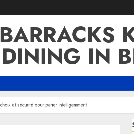
 BARRACKS K
DINING IN 
hoix et sécurité pour parier intelligemment