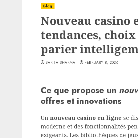
Blog
Nouveau casino e
tendances, choix 
parier intellige
SARITA SHARMA
FEBRUARY 8, 2026
Ce que propose un
nouv
offres et innovations
Un
nouveau casino en ligne
se di
moderne et des fonctionnalités pens
exigeants. Les bibliothèques de je