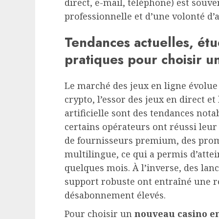
direct, e-mail, téléphone) est souve
professionnelle et d’une volonté d’
Tendances actuelles, étu
pratiques pour choisir u
Le marché des jeux en ligne évolue
crypto, l’essor des jeux en direct et
artificielle sont des tendances nota
certains opérateurs ont réussi leu
de fournisseurs premium, des promo
multilingue, ce qui a permis d’attei
quelques mois. À l’inverse, des lan
support robuste ont entraîné une ré
désabonnement élevés.
Pour choisir un
nouveau casino en