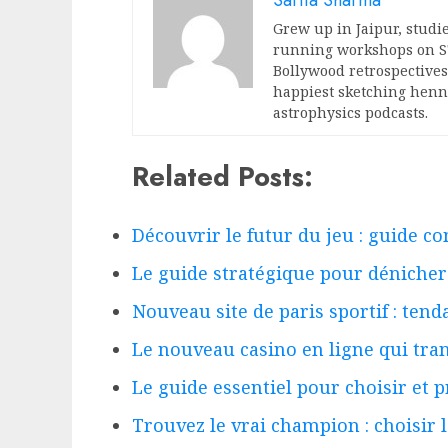
Sarita Sharma
Grew up in Jaipur, studi
running workshops on STE
Bollywood retrospectives 
happiest sketching henna
astrophysics podcasts.
Related Posts:
Découvrir le futur du jeu : guide 
Le guide stratégique pour dénicher
Nouveau site de paris sportif : tend
Le nouveau casino en ligne qui tr
Le guide essentiel pour choisir et 
Trouvez le vrai champion : choisir 