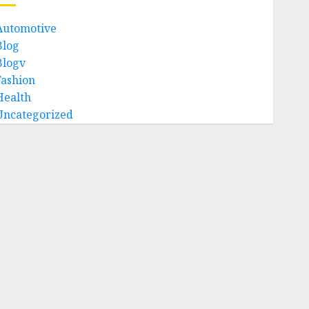
Automotive
Blog
Blogv
Fashion
Health
Uncategorized