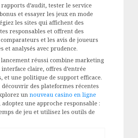
s rapports d’audit, tester le service
s bonus et essayer les jeux en mode
giez les sites qui affichent des
tes responsables et offrent des
comparateurs et les avis de joueurs
és et analysés avec prudence.
 lancement réussi combine marketing
interface claire, offres d’entrée
, et une politique de support efficace.
 découvrir des plateformes récentes
explorez un
nouveau casino en ligne
n, adoptez une approche responsable :
emps de jeu et utilisez les outils de