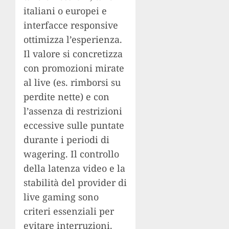
italiani o europei e
interfacce responsive
ottimizza l’esperienza.
Il valore si concretizza
con promozioni mirate
al live (es. rimborsi su
perdite net­te) e con
l’assenza di restrizioni
eccessive sulle puntate
durante i periodi di
wagering. Il controllo
della latenza video e la
stabilità del provider di
live gaming sono
criteri essenziali per
evitare interruzioni.