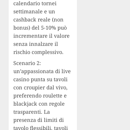
calendario tornei
settimanale e un
cashback reale (non
bonus) del 5-10% può
incrementare il valore
senza innalzare il
rischio complessivo.
Scenario 2:
un’appassionata di live
casino punta su tavoli
con croupier dal vivo,
preferendo roulette e
blackjack con regole
trasparenti. La
presenza di limiti di
tavolo flessibili, tavoli