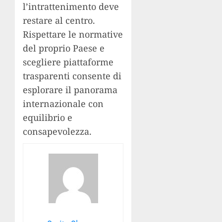
l’intrattenimento deve
restare al centro.
Rispettare le normative
del proprio Paese e
scegliere piattaforme
trasparenti consente di
esplorare il panorama
internazionale con
equilibrio e
consapevolezza.