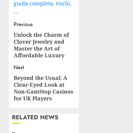
guida completa, rischi,
…
Post
Previous
navigation
Unlock the Charm of
Previous
Clover Jewelry and
post:
Master the Art of
Affordable Luxury
Next
Beyond the Usual: A
Next
Clear-Eyed Look at
post:
Non‑GamStop Casinos
for UK Players
RELATED NEWS