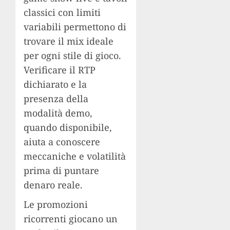
classici con limiti
variabili permettono di
trovare il mix ideale
per ogni stile di gioco.
Verificare il RTP
dichiarato e la
presenza della
modalità demo,
quando disponibile,
aiuta a conoscere
meccaniche e volatilità
prima di puntare
denaro reale.
Le promozioni
ricorrenti giocano un