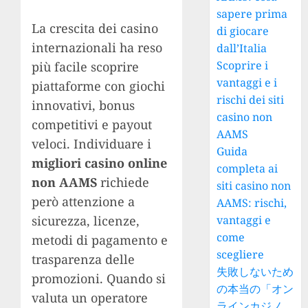
sapere prima
La crescita dei casino
di giocare
internazionali ha reso
dall’Italia
Scoprire i
più facile scoprire
vantaggi e i
piattaforme con giochi
rischi dei siti
innovativi, bonus
casino non
competitivi e payout
AAMS
veloci. Individuare i
Guida
migliori casino online
completa ai
non AAMS
richiede
siti casino non
però attenzione a
AAMS: rischi,
sicurezza, licenze,
vantaggi e
come
metodi di pagamento e
scegliere
trasparenza delle
失敗しないため
promozioni. Quando si
の本当の「オン
valuta un operatore
ラインカジノ