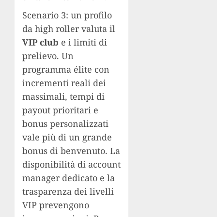
Scenario 3: un profilo
da high roller valuta il
VIP club
e i limiti di
prelievo. Un
programma élite con
incrementi reali dei
massimali, tempi di
payout prioritari e
bonus personalizzati
vale più di un grande
bonus di benvenuto. La
disponibilità di account
manager dedicato e la
trasparenza dei livelli
VIP prevengono