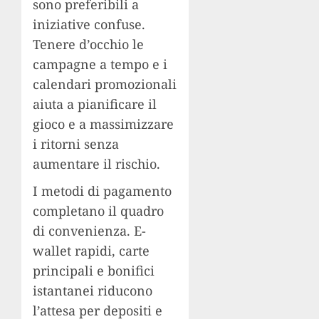
sono preferibili a
iniziative confuse.
Tenere d’occhio le
campagne a tempo e i
calendari promozionali
aiuta a pianificare il
gioco e a massimizzare
i ritorni senza
aumentare il rischio.
I metodi di pagamento
completano il quadro
di convenienza. E-
wallet rapidi, carte
principali e bonifici
istantanei riducono
l’attesa per depositi e