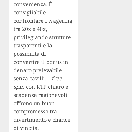
convenienza. È
consigliabile
confrontare i wagering
tra 20x e 40x,
privilegiando strutture
trasparenti e la
possibilità di
convertire il bonus in
denaro prelevabile
senza cavilli. I
free
spin
con RTP chiaro e
scadenze ragionevoli
offrono un buon
compromesso tra
divertimento e chance
di vincita.