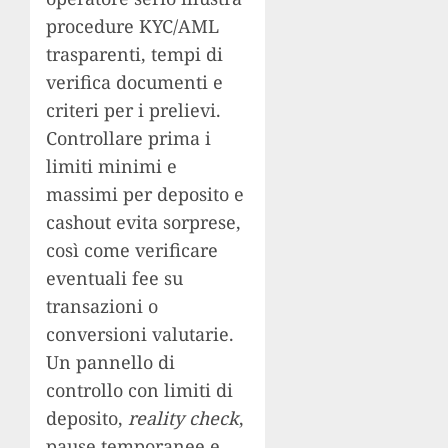
procedure KYC/AML
trasparenti, tempi di
verifica documenti e
criteri per i prelievi.
Controllare prima i
limiti minimi e
massimi per deposito e
cashout evita sorprese,
così come verificare
eventuali fee su
transazioni o
conversioni valutarie.
Un pannello di
controllo con limiti di
deposito,
reality check
,
pause temporanee e