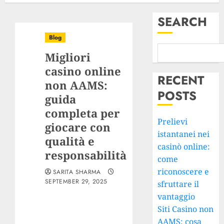
SEARCH
Blog
Migliori
casino online
RECENT
non AAMS:
POSTS
guida
completa per
Prelievi
giocare con
istantanei nei
qualità e
casinò online:
responsabilità
come
riconoscere e
SARITA SHARMA
SEPTEMBER 29, 2025
sfruttare il
vantaggio
Siti Casino non
AAMS: cosa