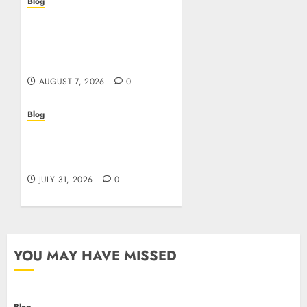
Blog
Prelievi istantanei nei
casinò online: come
riconoscere e sfruttare il
vantaggio
AUGUST 7, 2026
0
Blog
Siti Casino non AAMS:
cosa sapere prima di
giocare dall’Italia
JULY 31, 2026
0
YOU MAY HAVE MISSED