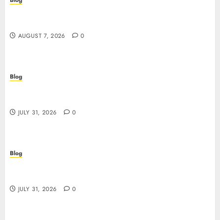
Blog
Prelievi istantanei nei casinò online: come
riconoscere e sfruttare il vantaggio
AUGUST 7, 2026
0
Blog
Siti Casino non AAMS: cosa sapere prima di
giocare dall’Italia
JULY 31, 2026
0
Blog
Scoprire i vantaggi e i rischi dei siti casino non
AAMS
JULY 31, 2026
0