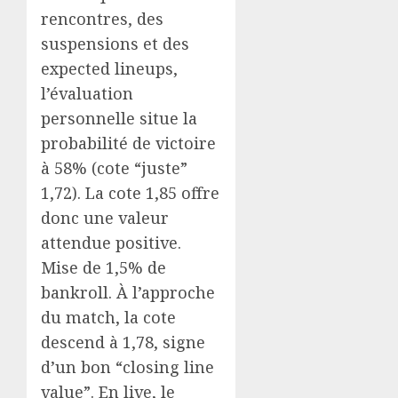
rencontres, des
suspensions et des
expected lineups,
l’évaluation
personnelle situe la
probabilité de victoire
à 58% (cote “juste”
1,72). La cote 1,85 offre
donc une valeur
attendue positive.
Mise de 1,5% de
bankroll. À l’approche
du match, la cote
descend à 1,78, signe
d’un bon “closing line
value”. En live, le