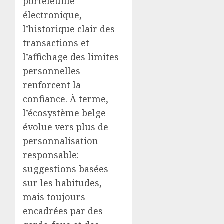
portefeuille
électronique,
l’historique clair des
transactions et
l’affichage des limites
personnelles
renforcent la
confiance. À terme,
l’écosystème belge
évolue vers plus de
personnalisation
responsable:
suggestions basées
sur les habitudes,
mais toujours
encadrées par des