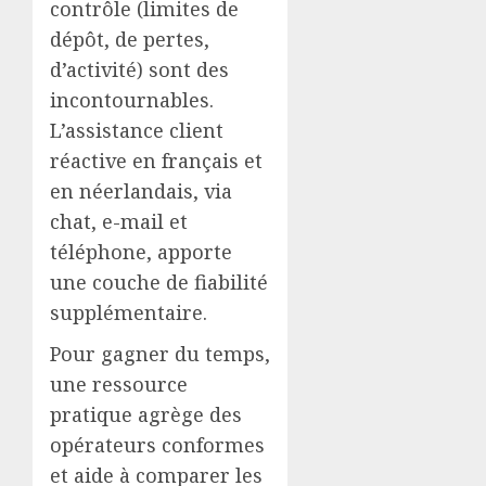
contrôle (limites de
dépôt, de pertes,
d’activité) sont des
incontournables.
L’assistance client
réactive en français et
en néerlandais, via
chat, e-mail et
téléphone, apporte
une couche de fiabilité
supplémentaire.
Pour gagner du temps,
une ressource
pratique agrège des
opérateurs conformes
et aide à comparer les