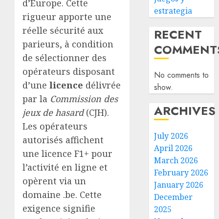
d’Europe. Cette
estrategia
rigueur apporte une
réelle sécurité aux
RECENT
parieurs, à condition
COMMENT
de sélectionner des
opérateurs disposant
No comments to
d’une
licence
délivrée
show.
par la
Commission des
ARCHIVES
jeux de hasard
(CJH).
Les opérateurs
July 2026
autorisés affichent
April 2026
une licence F1+ pour
March 2026
l’activité en ligne et
February 2026
opèrent via un
January 2026
domaine .be. Cette
December
exigence signifie
2025