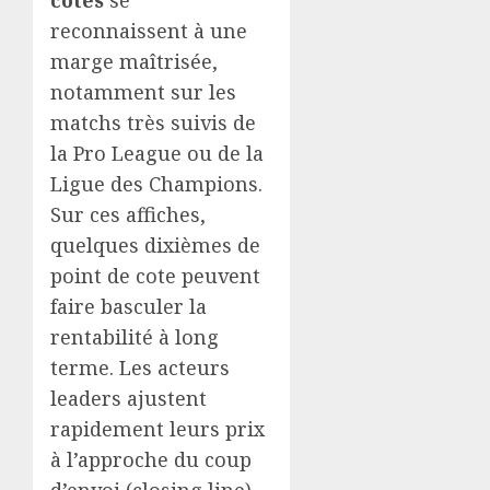
reconnaissent à une
marge maîtrisée,
notamment sur les
matchs très suivis de
la Pro League ou de la
Ligue des Champions.
Sur ces affiches,
quelques dixièmes de
point de cote peuvent
faire basculer la
rentabilité à long
terme. Les acteurs
leaders ajustent
rapidement leurs prix
à l’approche du coup
d’envoi (closing line),