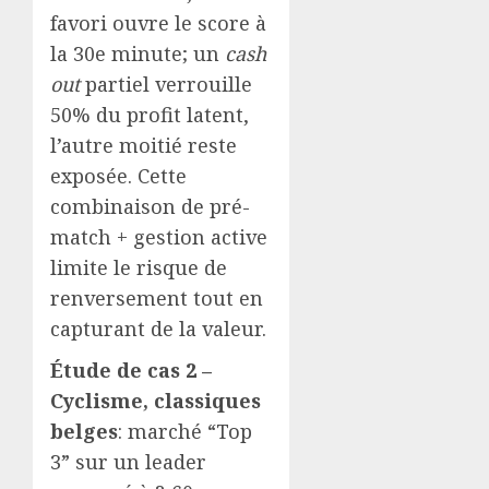
favori ouvre le score à
la 30e minute; un
cash
out
partiel verrouille
50% du profit latent,
l’autre moitié reste
exposée. Cette
combinaison de pré-
match + gestion active
limite le risque de
renversement tout en
capturant de la valeur.
Étude de cas 2 –
Cyclisme, classiques
belges
: marché “Top
3” sur un leader