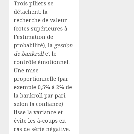
Trois piliers se
détachent: la
recherche de valeur
(cotes supérieures à
l’estimation de
probabilité), la
gestion
de bankroll
et le
contrôle émotionnel.
Une mise
proportionnelle (par
exemple 0,5% à 2% de
la bankroll par pari
selon la confiance)
lisse la variance et
évite les à-coups en
cas de série négative.