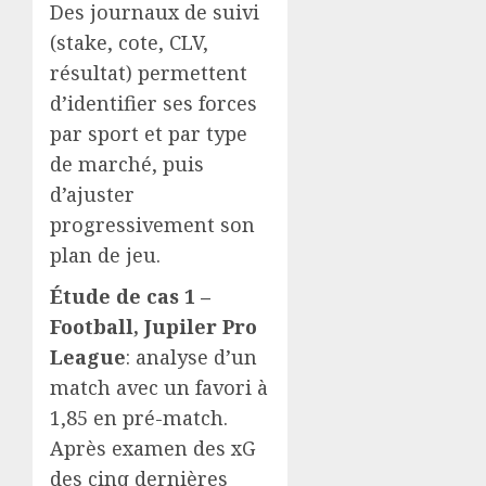
Des journaux de suivi
(stake, cote, CLV,
résultat) permettent
d’identifier ses forces
par sport et par type
de marché, puis
d’ajuster
progressivement son
plan de jeu.
Étude de cas 1 –
Football, Jupiler Pro
League
: analyse d’un
match avec un favori à
1,85 en pré-match.
Après examen des xG
des cinq dernières