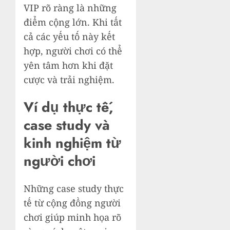
VIP rõ ràng là những
điểm cộng lớn. Khi tất
cả các yếu tố này kết
hợp, người chơi có thể
yên tâm hơn khi đặt
cược và trải nghiệm.
Ví dụ thực tế,
case study và
kinh nghiệm từ
người chơi
Những case study thực
tế từ cộng đồng người
chơi giúp minh họa rõ