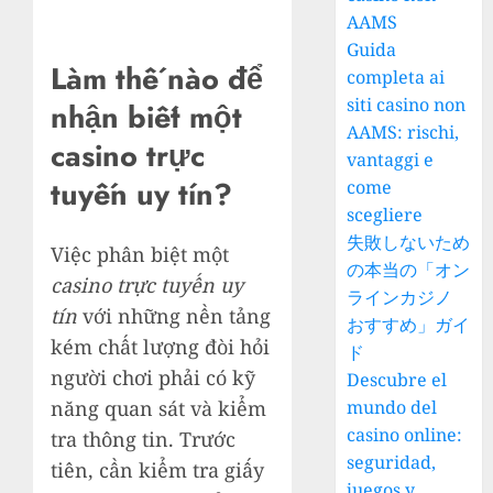
AAMS
Guida
Làm thế nào để
completa ai
siti casino non
nhận biết một
AAMS: rischi,
casino trực
vantaggi e
tuyến uy tín?
come
scegliere
失敗しないため
Việc phân biệt một
の本当の「オン
casino trực tuyến uy
ラインカジノ
tín
với những nền tảng
おすすめ」ガイ
kém chất lượng đòi hỏi
ド
người chơi phải có kỹ
Descubre el
năng quan sát và kiểm
mundo del
casino online:
tra thông tin. Trước
seguridad,
tiên, cần kiểm tra giấy
juegos y