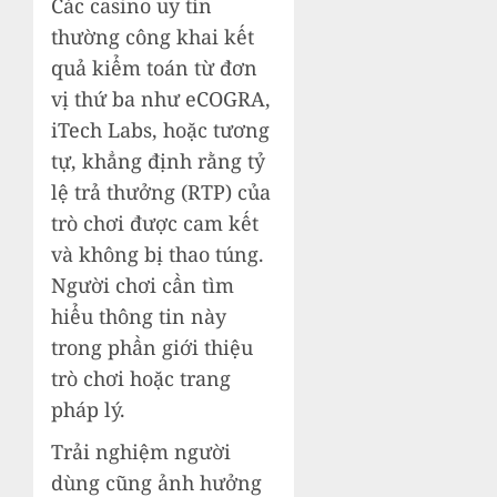
Các casino uy tín
thường công khai kết
quả kiểm toán từ đơn
vị thứ ba như eCOGRA,
iTech Labs, hoặc tương
tự, khẳng định rằng tỷ
lệ trả thưởng (RTP) của
trò chơi được cam kết
và không bị thao túng.
Người chơi cần tìm
hiểu thông tin này
trong phần giới thiệu
trò chơi hoặc trang
pháp lý.
Trải nghiệm người
dùng cũng ảnh hưởng