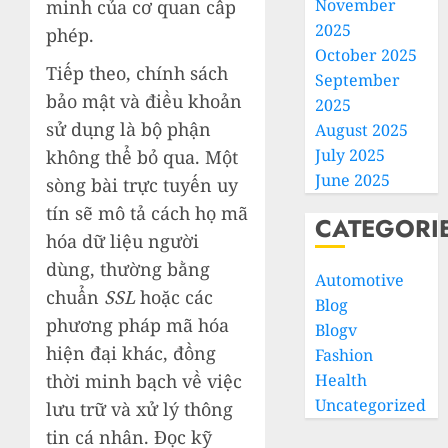
November
minh của cơ quan cấp
2025
phép.
October 2025
Tiếp theo, chính sách
September
bảo mật và điều khoản
2025
sử dụng là bộ phận
August 2025
July 2025
không thể bỏ qua. Một
June 2025
sòng bài trực tuyến uy
tín sẽ mô tả cách họ mã
CATEGORI
hóa dữ liệu người
dùng, thường bằng
Automotive
chuẩn
SSL
hoặc các
Blog
phương pháp mã hóa
Blogv
hiện đại khác, đồng
Fashion
thời minh bạch về việc
Health
Uncategorized
lưu trữ và xử lý thông
tin cá nhân. Đọc kỹ