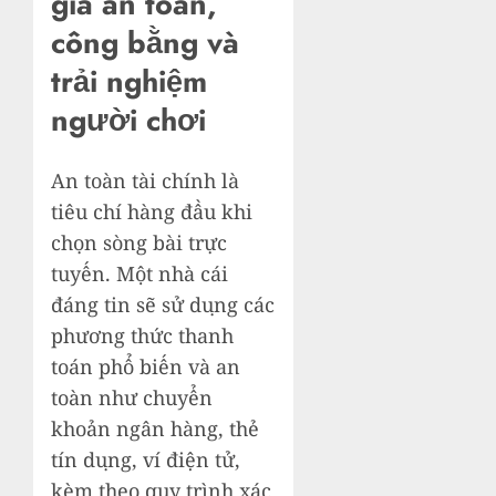
giá an toàn,
công bằng và
trải nghiệm
người chơi
An toàn tài chính là
tiêu chí hàng đầu khi
chọn sòng bài trực
tuyến. Một nhà cái
đáng tin sẽ sử dụng các
phương thức thanh
toán phổ biến và an
toàn như chuyển
khoản ngân hàng, thẻ
tín dụng, ví điện tử,
kèm theo quy trình xác