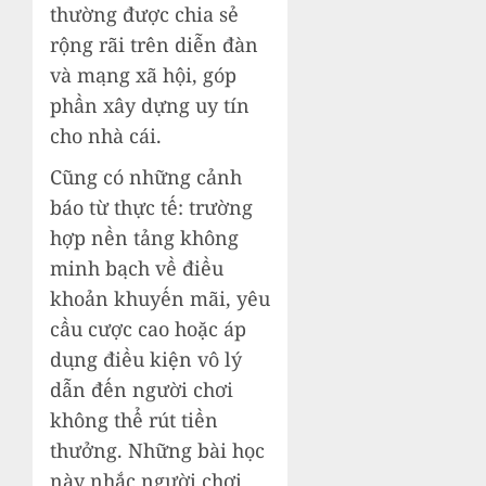
thường được chia sẻ
rộng rãi trên diễn đàn
và mạng xã hội, góp
phần xây dựng uy tín
cho nhà cái.
Cũng có những cảnh
báo từ thực tế: trường
hợp nền tảng không
minh bạch về điều
khoản khuyến mãi, yêu
cầu cược cao hoặc áp
dụng điều kiện vô lý
dẫn đến người chơi
không thể rút tiền
thưởng. Những bài học
này nhắc người chơi