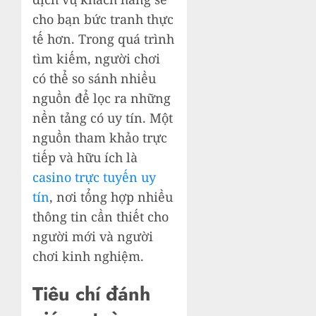
cho bạn bức tranh thực
tế hơn. Trong quá trình
tìm kiếm, người chơi
có thể so sánh nhiều
nguồn để lọc ra những
nền tảng có uy tín. Một
nguồn tham khảo trực
tiếp và hữu ích là
casino trực tuyến uy
tín
, nơi tổng hợp nhiều
thông tin cần thiết cho
người mới và người
chơi kinh nghiệm.
Tiêu chí đánh