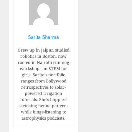
Sarita Sharma
Grew up in Jaipur, studied
robotics in Boston, now
rooted in Nairobi running
workshops on STEM for
girls. Sarita’s portfolio
ranges from Bollywood
retrospectives to solar-
powered irrigation
tutorials. She’s happiest
sketching henna patterns
while binge-listening to
astrophysics podcasts.