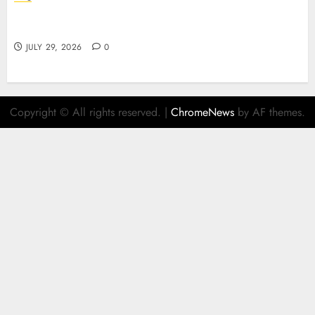
Scopri i nuovi mondi del gioco online: guida ai
nuovi casino non aams
JULY 29, 2026
0
Copyright © All rights reserved.
|
ChromeNews
by AF themes.