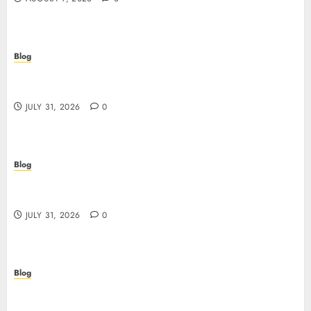
Blog
Siti Casino non AAMS: cosa sapere prima di
giocare dall’Italia
JULY 31, 2026
0
Blog
Scoprire i vantaggi e i rischi dei siti casino non
AAMS
JULY 31, 2026
0
Blog
Guida completa ai siti casino non AAMS: rischi,
vantaggi e come scegliere