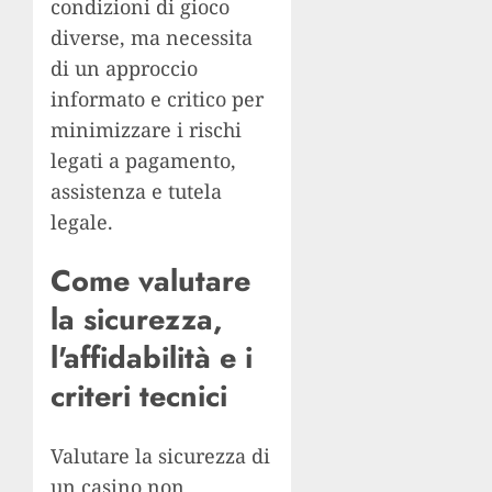
condizioni di gioco
diverse, ma necessita
di un approccio
informato e critico per
minimizzare i rischi
legati a pagamento,
assistenza e tutela
legale.
Come valutare
la sicurezza,
l'affidabilità e i
criteri tecnici
Valutare la sicurezza di
un casino non