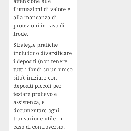
attenzione alle
fluttuazioni di valore e
alla mancanza di
protezioni in caso di
frode.
Strategie pratiche
includono diversificare
i depositi (non tenere
tutti i fondi su un unico
sito), iniziare con
depositi piccoli per
testare prelievo e
assistenza, e
documentare ogni
transazione utile in
caso di controversia.