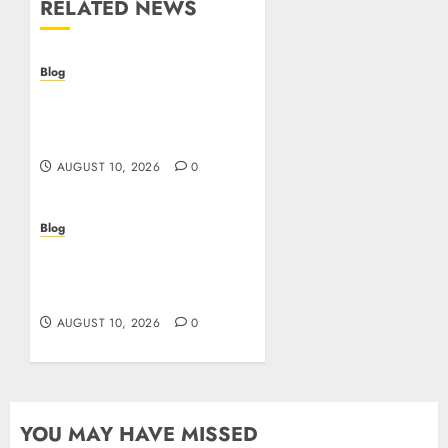
RELATED NEWS
Blog
Scopri il mondo dei crypto
casino in Italia: vantaggi,
rischi e come scegliere
AUGUST 10, 2026
0
Blog
Casino non AAMS sicuri:
come riconoscerli e
giocare con responsabilità
AUGUST 10, 2026
0
YOU MAY HAVE MISSED