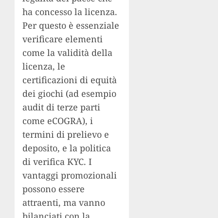
ha concesso la licenza.
Per questo è essenziale
verificare elementi
come la validità della
licenza, le
certificazioni di equità
dei giochi (ad esempio
audit di terze parti
come eCOGRA), i
termini di prelievo e
deposito, e la politica
di verifica KYC. I
vantaggi promozionali
possono essere
attraenti, ma vanno
bilanciati con la