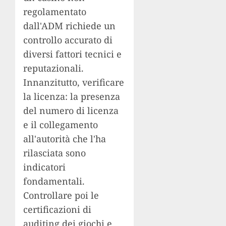
regolamentato
dall'ADM richiede un
controllo accurato di
diversi fattori tecnici e
reputazionali.
Innanzitutto, verificare
la licenza: la presenza
del numero di licenza
e il collegamento
all'autorità che l'ha
rilasciata sono
indicatori
fondamentali.
Controllare poi le
certificazioni di
auditing dei giochi e