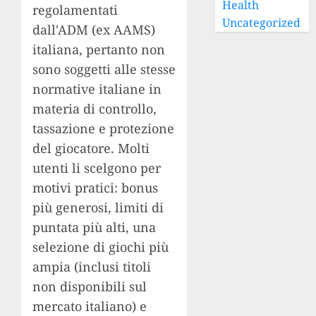
Health
regolamentati
Uncategorized
dall'ADM (ex AAMS)
italiana, pertanto non
sono soggetti alle stesse
normative italiane in
materia di controllo,
tassazione e protezione
del giocatore. Molti
utenti li scelgono per
motivi pratici: bonus
più generosi, limiti di
puntata più alti, una
selezione di giochi più
ampia (inclusi titoli
non disponibili sul
mercato italiano) e