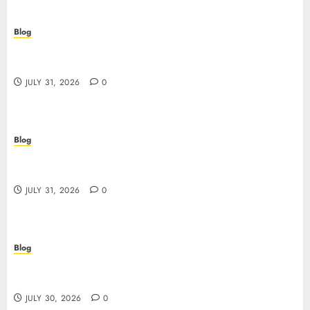
Blog
Scoprire i vantaggi e i rischi dei siti casino non
AAMS
JULY 31, 2026
0
Blog
Guida completa ai siti casino non AAMS: rischi,
vantaggi e come scegliere
JULY 31, 2026
0
Blog
失敗しないための本当の「オンラインカジノ おすすめ」
ガイド
JULY 30, 2026
0