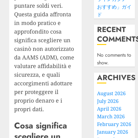
puntare soldi veri.
おすすめ」ガイ
Questa guida affronta
ド
in modo pratico e
RECENT
approfondito cosa
COMMENT
significa scegliere un
casinò non autorizzato
No comments to
da AAMS (ADM), come
show.
valutare affidabilità e
sicurezza, e quali
ARCHIVES
accorgimenti adottare
per proteggere il
August 2026
proprio denaro e i
July 2026
propri dati.
April 2026
March 2026
Cosa significa
February 2026
January 2026
scegliere un