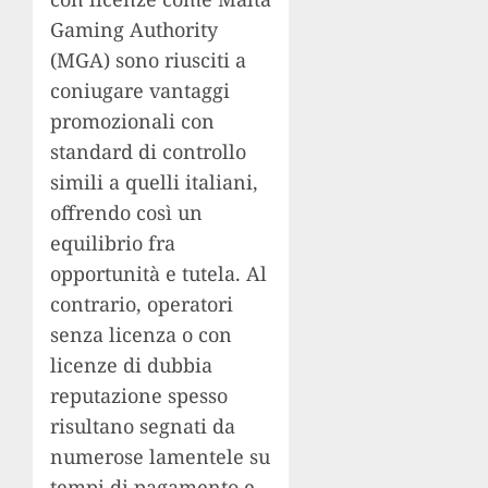
Gaming Authority
(MGA) sono riusciti a
coniugare vantaggi
promozionali con
standard di controllo
simili a quelli italiani,
offrendo così un
equilibrio fra
opportunità e tutela. Al
contrario, operatori
senza licenza o con
licenze di dubbia
reputazione spesso
risultano segnati da
numerose lamentele su
tempi di pagamento e