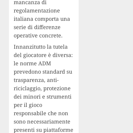
mancanza di
regolamentazione
italiana comporta una
serie di differenze
operative concrete.
Innanzitutto la tutela
del giocatore è diversa:
le norme ADM
prevedono standard su
trasparenza, anti-
riciclaggio, protezione
dei minori e strumenti
per il gioco
responsabile che non
sono necessariamente
presenti su piattaforme