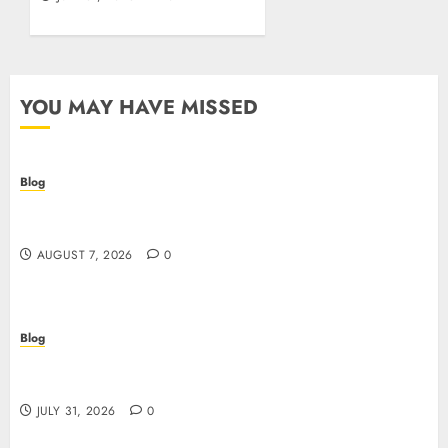
YOU MAY HAVE MISSED
Blog
Prelievi istantanei nei casinò online: come
riconoscere e sfruttare il vantaggio
AUGUST 7, 2026
0
Blog
Siti Casino non AAMS: cosa sapere prima di
giocare dall’Italia
JULY 31, 2026
0