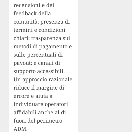
recensioni e dei
feedback della
comunità; presenza di
termini e condizioni
chiari; trasparenza sui
metodi di pagamento e
sulle percentuali di
payout; e canali di
supporto accessibili.
Un approccio razionale
riduce il margine di
errore e aiuta a
individuare operatori
affidabili anche al di
fuori del perimetro
ADM.