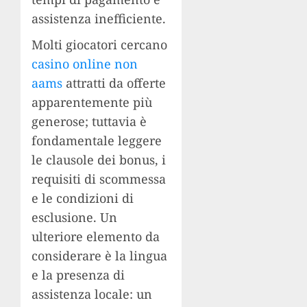
assistenza inefficiente.
Molti giocatori cercano
casino online non
aams
attratti da offerte
apparentemente più
generose; tuttavia è
fondamentale leggere
le clausole dei bonus, i
requisiti di scommessa
e le condizioni di
esclusione. Un
ulteriore elemento da
considerare è la lingua
e la presenza di
assistenza locale: un