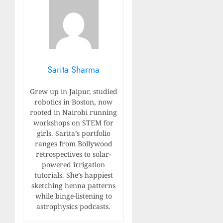
Sarita Sharma
Grew up in Jaipur, studied
robotics in Boston, now
rooted in Nairobi running
workshops on STEM for
girls. Sarita’s portfolio
ranges from Bollywood
retrospectives to solar-
powered irrigation
tutorials. She’s happiest
sketching henna patterns
while binge-listening to
astrophysics podcasts.