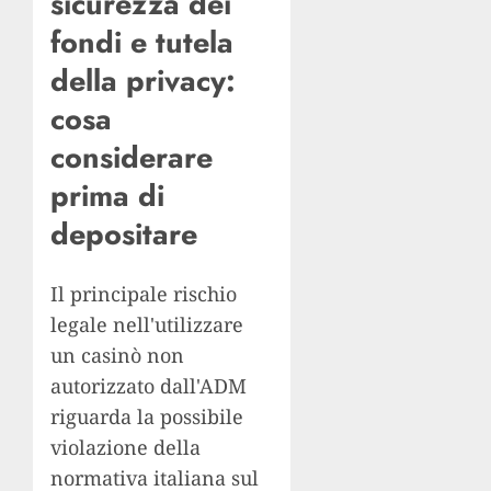
sicurezza dei
fondi e tutela
della privacy:
cosa
considerare
prima di
depositare
Il principale rischio
legale nell'utilizzare
un casinò non
autorizzato dall'ADM
riguarda la possibile
violazione della
normativa italiana sul