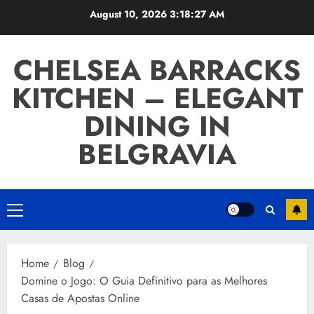
Skip
August 10, 2026
3:18:28 AM
to
content
CHELSEA BARRACKS
KITCHEN – ELEGANT
DINING IN
BELGRAVIA
Primary
Menu
Home
Blog
Domine o Jogo: O Guia Definitivo para as Melhores
Casas de Apostas Online