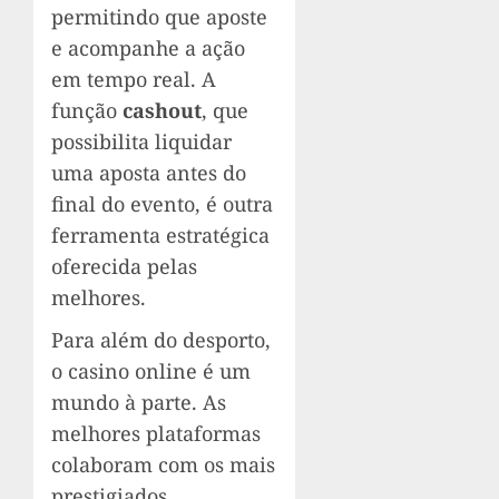
permitindo que aposte
e acompanhe a ação
em tempo real. A
função
cashout
, que
possibilita liquidar
uma aposta antes do
final do evento, é outra
ferramenta estratégica
oferecida pelas
melhores.
Para além do desporto,
o casino online é um
mundo à parte. As
melhores plataformas
colaboram com os mais
prestigiados