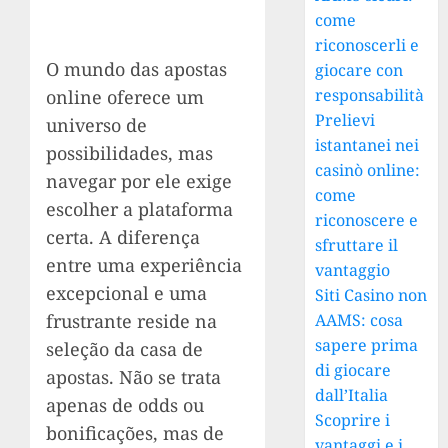
come
riconoscerli e
O mundo das apostas
giocare con
responsabilità
online oferece um
Prelievi
universo de
istantanei nei
possibilidades, mas
casinò online:
navegar por ele exige
come
escolher a plataforma
riconoscere e
certa. A diferença
sfruttare il
entre uma experiência
vantaggio
excepcional e uma
Siti Casino non
frustrante reside na
AAMS: cosa
sapere prima
seleção da casa de
di giocare
apostas. Não se trata
dall’Italia
apenas de odds ou
Scoprire i
bonificações, mas de
vantaggi e i