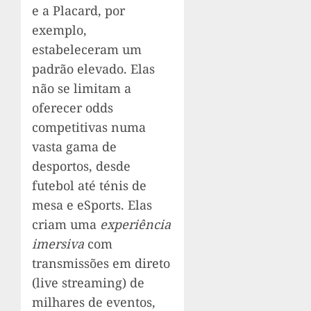
e a Placard, por
exemplo,
estabeleceram um
padrão elevado. Elas
não se limitam a
oferecer odds
competitivas numa
vasta gama de
desportos, desde
futebol até ténis de
mesa e eSports. Elas
criam uma
experiência
imersiva
com
transmissões em direto
(live streaming) de
milhares de eventos,