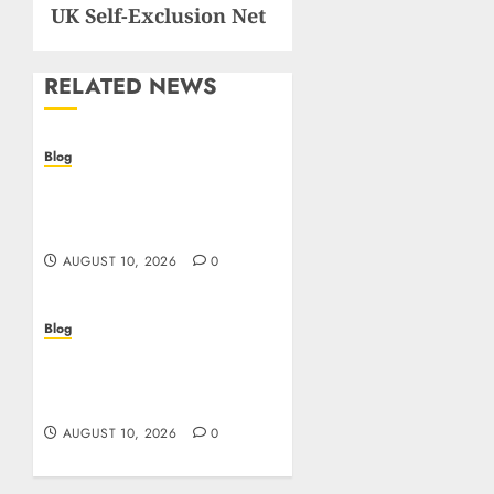
UK Self-Exclusion Net
RELATED NEWS
Blog
Scopri il mondo dei crypto
casino in Italia: vantaggi,
rischi e come scegliere
AUGUST 10, 2026
0
Blog
Casino non AAMS sicuri:
come riconoscerli e
giocare con responsabilità
AUGUST 10, 2026
0