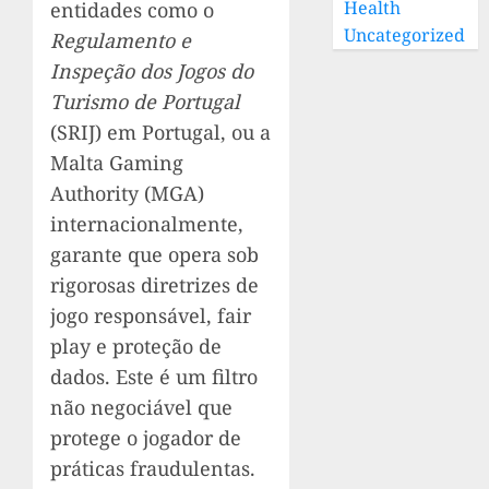
Health
entidades como o
Uncategorized
Regulamento e
Inspeção dos Jogos do
Turismo de Portugal
(SRIJ) em Portugal, ou a
Malta Gaming
Authority (MGA)
internacionalmente,
garante que opera sob
rigorosas diretrizes de
jogo responsável, fair
play e proteção de
dados. Este é um filtro
não negociável que
protege o jogador de
práticas fraudulentas.