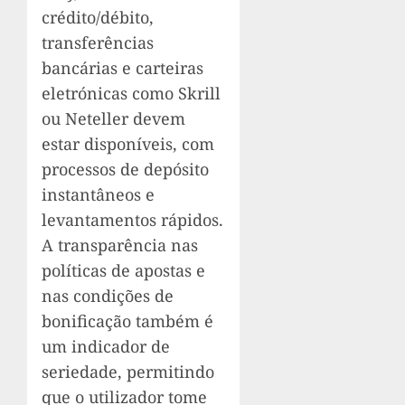
crédito/débito,
transferências
bancárias e carteiras
eletrónicas como Skrill
ou Neteller devem
estar disponíveis, com
processos de depósito
instantâneos e
levantamentos rápidos.
A transparência nas
políticas de apostas e
nas condições de
bonificação também é
um indicador de
seriedade, permitindo
que o utilizador tome