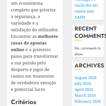
um ecossistema
rischi dei siti
completo que prioriza
casino non
a segurança, a
AAMS
variedade e a
RECENT
satisfação do utilizador.
COMMENT
Encontrar as
melhores
casas de apostas
No comments to
online
é o primeiro
show.
passo para transformar
a sua paixão pelo
ARCHIVES
desporto e jogos de
casino em momentos
August 2026
de verdadeira emoção
July 2026
e potencial lucro.
April 2026
March 2026
Critérios
February 2026