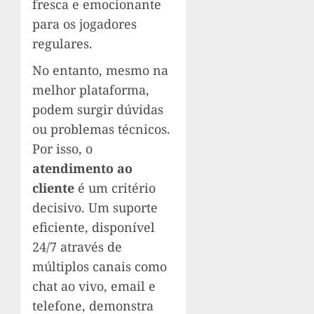
fresca e emocionante
para os jogadores
regulares.
No entanto, mesmo na
melhor plataforma,
podem surgir dúvidas
ou problemas técnicos.
Por isso, o
atendimento ao
cliente
é um critério
decisivo. Um suporte
eficiente, disponível
24/7 através de
múltiplos canais como
chat ao vivo, email e
telefone, demonstra