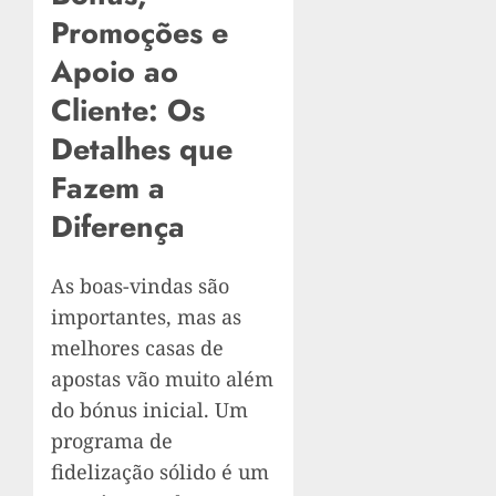
Promoções e
Apoio ao
Cliente: Os
Detalhes que
Fazem a
Diferença
As boas-vindas são
importantes, mas as
melhores casas de
apostas vão muito além
do bónus inicial. Um
programa de
fidelização sólido é um