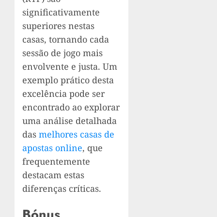
significativamente
superiores nestas
casas, tornando cada
sessão de jogo mais
envolvente e justa. Um
exemplo prático desta
excelência pode ser
encontrado ao explorar
uma análise detalhada
das
melhores casas de
apostas online
, que
frequentemente
destacam estas
diferenças críticas.
Bónus,