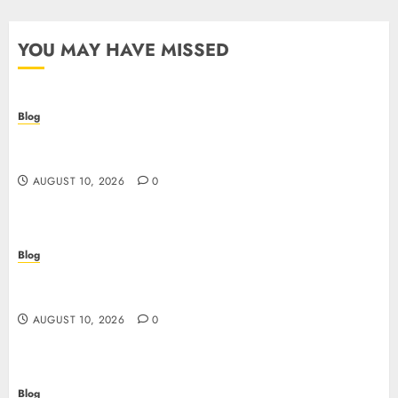
YOU MAY HAVE MISSED
Blog
Scopri il mondo dei crypto casino in Italia:
vantaggi, rischi e come scegliere
AUGUST 10, 2026
0
Blog
Casino non AAMS sicuri: come riconoscerli e
giocare con responsabilità
AUGUST 10, 2026
0
Blog