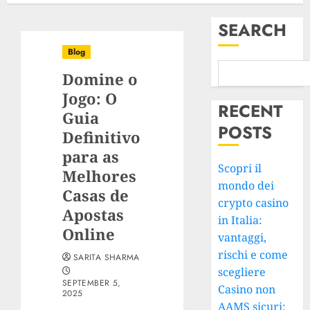
SEARCH
Blog
Domine o
Jogo: O
RECENT
Guia
POSTS
Definitivo
para as
Scopri il
Melhores
mondo dei
Casas de
crypto casino
Apostas
in Italia:
Online
vantaggi,
rischi e come
SARITA SHARMA
scegliere
SEPTEMBER 5,
Casino non
2025
AAMS sicuri: