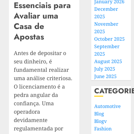
January 2026
Essenciais para
December
Avaliar uma
2025
Casa de
November
2025
Apostas
October 2025
September
Antes de depositar o
2025
seu dinheiro, é
August 2025
July 2025
fundamental realizar
June 2025
uma análise criteriosa.
O licenciamento é a
CATEGORI
pedra angular da
confiança. Uma
Automotive
operadora
Blog
devidamente
Blogv
regulamentada por
Fashion