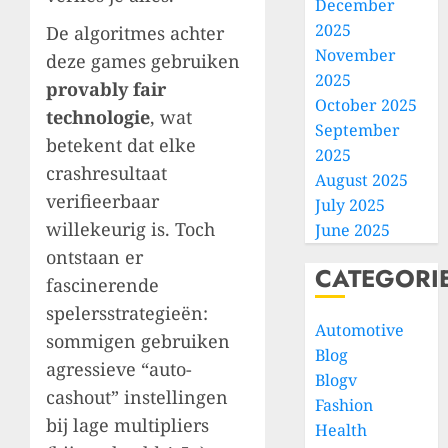
December
2025
De algoritmes achter
November
deze games gebruiken
2025
provably fair
October 2025
technologie
, wat
September
betekent dat elke
2025
crashresultaat
August 2025
verifieerbaar
July 2025
willekeurig is. Toch
June 2025
ontstaan er
CATEGORI
fascinerende
spelersstrategieën:
Automotive
sommigen gebruiken
Blog
agressieve “auto-
Blogv
cashout” instellingen
Fashion
bij lage multipliers
Health