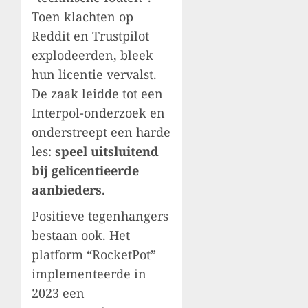
Toen klachten op
Reddit en Trustpilot
explodeerden, bleek
hun licentie vervalst.
De zaak leidde tot een
Interpol-onderzoek en
onderstreept een harde
les:
speel uitsluitend
bij gelicentieerde
aanbieders
.
Positieve tegenhangers
bestaan ook. Het
platform “RocketPot”
implementeerde in
2023 een