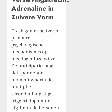
Adrenaline in
Zuivere Vorm
Crash games activeren
primaire
psychologische
mechanismes op
meedogenloze wijze.
De
anticipatie-fase
–
dat spannende
moment waarin de
multiplier
secondenlang stijgt –
triggert dopamine-
afgifte in de hersenen.