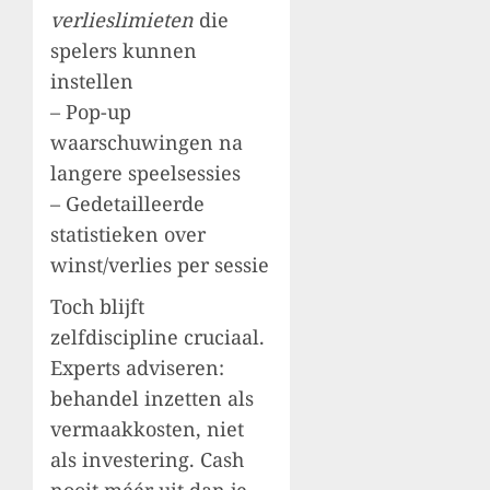
verlieslimieten
die
spelers kunnen
instellen
– Pop-up
waarschuwingen na
langere speelsessies
– Gedetailleerde
statistieken over
winst/verlies per sessie
Toch blijft
zelfdiscipline cruciaal.
Experts adviseren:
behandel inzetten als
vermaakkosten, niet
als investering. Cash