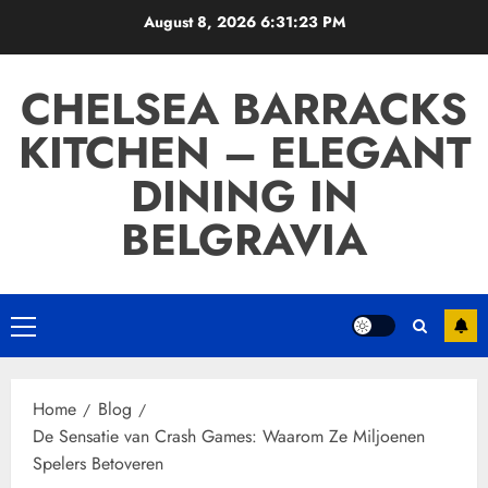
Skip
August 8, 2026
6:31:24 PM
to
content
CHELSEA BARRACKS
KITCHEN – ELEGANT
DINING IN
BELGRAVIA
Primary
Menu
Home
Blog
De Sensatie van Crash Games: Waarom Ze Miljoenen
Spelers Betoveren