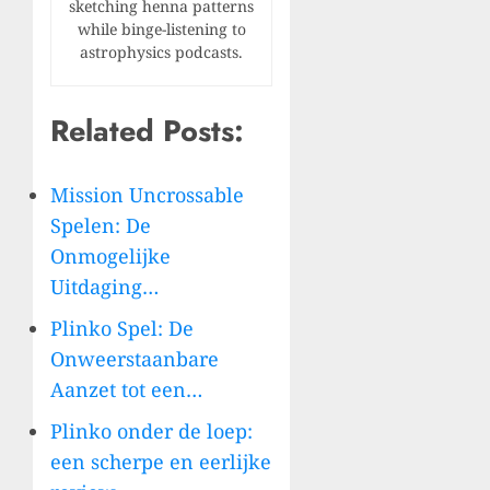
sketching henna patterns
while binge-listening to
astrophysics podcasts.
Related Posts:
Mission Uncrossable
Spelen: De
Onmogelijke
Uitdaging…
Plinko Spel: De
Onweerstaanbare
Aanzet tot een…
Plinko onder de loep:
een scherpe en eerlijke