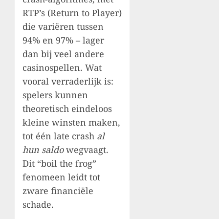
RTP’s (Return to Player)
die variëren tussen
94% en 97% – lager
dan bij veel andere
casinospellen. Wat
vooral verraderlijk is:
spelers kunnen
theoretisch eindeloos
kleine winsten maken,
tot één late crash
al
hun saldo
wegvaagt.
Dit “boil the frog”
fenomeen leidt tot
zware financiële
schade.