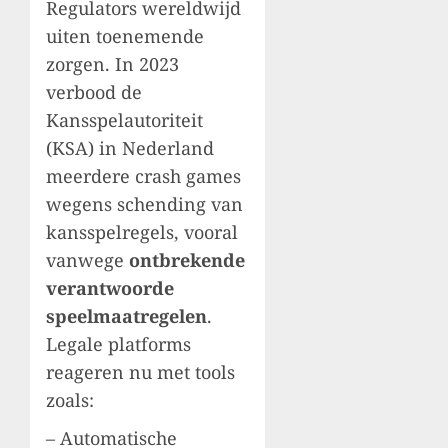
Regulators wereldwijd
uiten toenemende
zorgen. In 2023
verbood de
Kansspelautoriteit
(KSA) in Nederland
meerdere crash games
wegens schending van
kansspelregels, vooral
vanwege
ontbrekende
verantwoorde
speelmaatregelen
.
Legale platforms
reageren nu met tools
zoals:
– Automatische