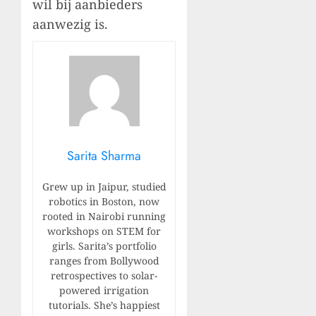
wil bij aanbieders
aanwezig is.
Sarita Sharma
Grew up in Jaipur, studied
robotics in Boston, now
rooted in Nairobi running
workshops on STEM for
girls. Sarita’s portfolio
ranges from Bollywood
retrospectives to solar-
powered irrigation
tutorials. She’s happiest