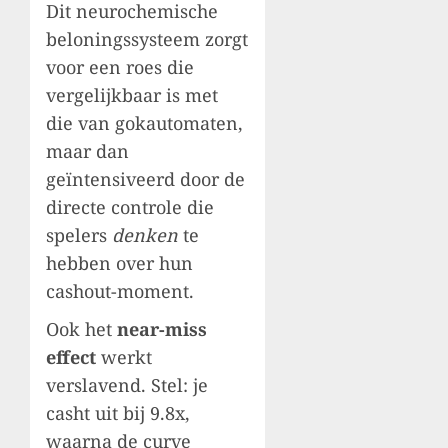
Dit neurochemische
beloningssysteem zorgt
voor een roes die
vergelijkbaar is met
die van gokautomaten,
maar dan
geïntensiveerd door de
directe controle die
spelers
denken
te
hebben over hun
cashout-moment.
Ook het
near-miss
effect
werkt
verslavend. Stel: je
casht uit bij 9.8x,
waarna de curve