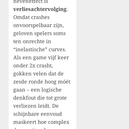
neveneffect is
verliesachtervolging
.
Omdat crashes
onvoorspelbaar zijn,
geloven spelers soms
ten onrechte in
“inelastische” curves.
Als een game vijf keer
onder 2x crasht,
gokken velen dat de
zesde ronde hoog móét
gaan – een logische
denkfout die tot grote
verliezen leidt. De
schijnbare eenvoud
maskeert hoe complex