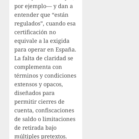
por ejemplo— y dan a
entender que “están
regulados”, cuando esa
certificación no
equivale a la exigida
para operar en España.
La falta de claridad se
complementa con
términos y condiciones
extensos y opacos,
diseñados para
permitir cierres de
cuenta, confiscaciones
de saldo o limitaciones
de retirada bajo
múltiples pretextos.