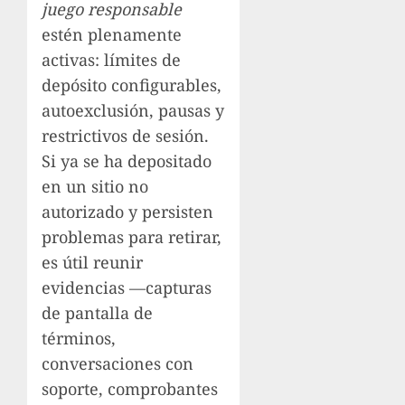
juego responsable
estén plenamente
activas: límites de
depósito configurables,
autoexclusión, pausas y
restrictivos de sesión.
Si ya se ha depositado
en un sitio no
autorizado y persisten
problemas para retirar,
es útil reunir
evidencias —capturas
de pantalla de
términos,
conversaciones con
soporte, comprobantes