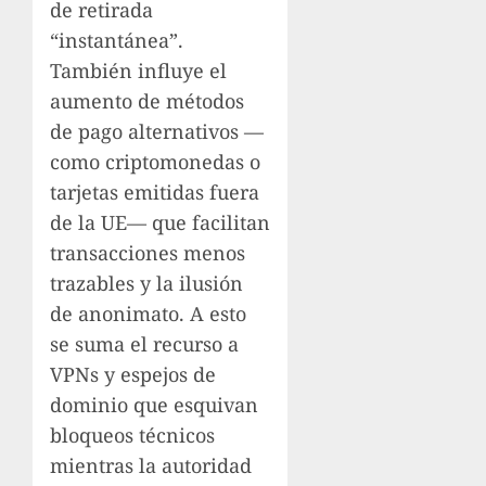
de retirada
“instantánea”.
También influye el
aumento de métodos
de pago alternativos —
como criptomonedas o
tarjetas emitidas fuera
de la UE— que facilitan
transacciones menos
trazables y la ilusión
de anonimato. A esto
se suma el recurso a
VPNs y espejos de
dominio que esquivan
bloqueos técnicos
mientras la autoridad