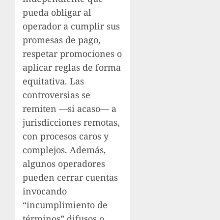
pueda obligar al
operador a cumplir sus
promesas de pago,
respetar promociones o
aplicar reglas de forma
equitativa. Las
controversias se
remiten —si acaso— a
jurisdicciones remotas,
con procesos caros y
complejos. Además,
algunos operadores
pueden cerrar cuentas
invocando
“incumplimiento de
términos” difusos o