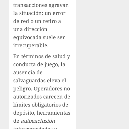
transacciones agravan
la situación: un error
de red o un retiro a
una dirección
equivocada suele ser
irrecuperable.
En términos de salud y
conducta de juego, la
ausencia de
salvaguardas eleva el
peligro. Operadores no
autorizados carecen de
límites obligatorios de
depósito, herramientas
de
autoexclusión
interconectadas y