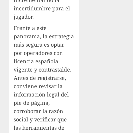
incrementando la
incertidumbre para el
jugador.
Frente a este
panorama, la estrategia
más segura es optar
por operadores con
licencia española
vigente y contrastable.
Antes de registrarse,
conviene revisar la
información legal del
pie de página,
corroborar la razón
social y verificar que
las herramientas de