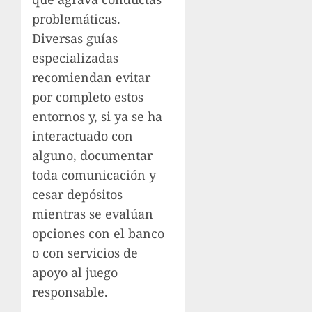
problemáticas.
Diversas guías
especializadas
recomiendan evitar
por completo estos
entornos y, si ya se ha
interactuado con
alguno, documentar
toda comunicación y
cesar depósitos
mientras se evalúan
opciones con el banco
o con servicios de
apoyo al juego
responsable.