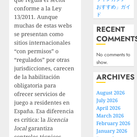
おすすめ」ガイ
conforme a la Ley
ド
13/2011. Aunque
muchas de estas webs
RECENT
se presentan como
COMMENT
sitios internacionales
“con permisos” o
No comments to
“regulados” por otras
show.
jurisdicciones, carecen
ARCHIVES
de la habilitación
obligatoria para
August 2026
ofrecer servicios de
July 2026
juego a residentes en
April 2026
España. Esa diferencia
March 2026
es crítica: la
licencia
February 2026
local
garantiza
January 2026
controles técnicos,