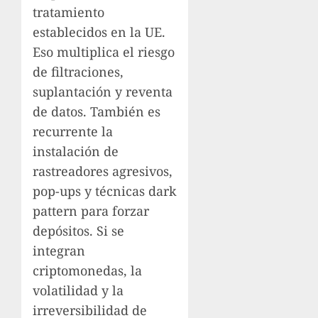
tratamiento
establecidos en la UE.
Eso multiplica el riesgo
de filtraciones,
suplantación y reventa
de datos. También es
recurrente la
instalación de
rastreadores agresivos,
pop-ups y técnicas dark
pattern para forzar
depósitos. Si se
integran
criptomonedas, la
volatilidad y la
irreversibilidad de