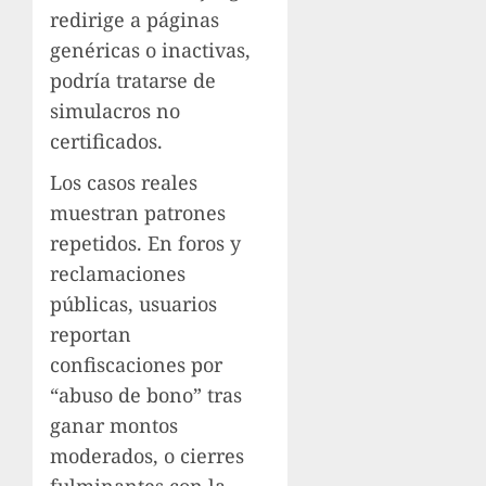
redirige a páginas
genéricas o inactivas,
podría tratarse de
simulacros no
certificados.
Los casos reales
muestran patrones
repetidos. En foros y
reclamaciones
públicas, usuarios
reportan
confiscaciones por
“abuso de bono” tras
ganar montos
moderados, o cierres