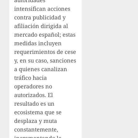
autoridades
intensifican acciones
contra publicidad y
afiliación dirigida al
mercado español; estas
medidas incluyen
requerimientos de cese
y, en su caso, sanciones
a quienes canalizan
tráfico hacia
operadores no
autorizados. El
resultado es un
ecosistema que se
desplaza y muta
constantemente,