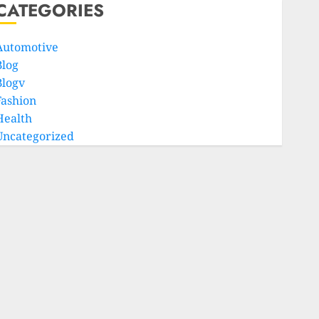
CATEGORIES
Automotive
Blog
Blogv
Fashion
Health
Uncategorized