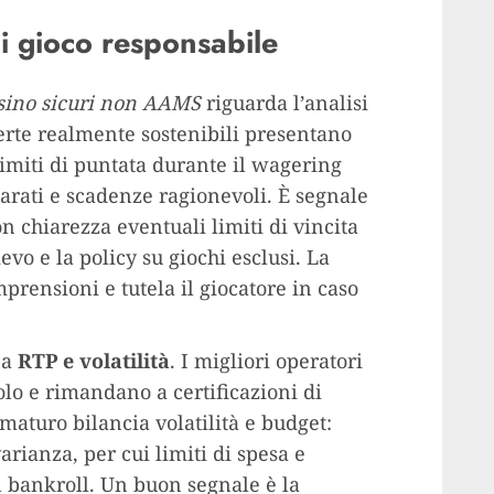
i gioco responsabile
sino sicuri non AAMS
riguarda l’analisi
ferte realmente sostenibili presentano
imiti di puntata durante il wagering
hiarati e scadenze ragionevoli. È segnale
n chiarezza eventuali limiti di vincita
evo e la policy su giochi esclusi. La
mprensioni e tutela il giocatore in caso
 a
RTP e volatilità
. I migliori operatori
olo e rimandano a certificazioni di
 maturo bilancia volatilità e budget:
varianza, per cui limiti di spesa e
l bankroll. Un buon segnale è la