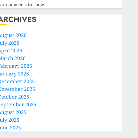
No comments to show.
ARCHIVES
August 2026
July 2026
April 2026
March 2026
February 2026
January 2026
December 2025
November 2025
October 2025
September 2025
August 2025
July 2025
June 2025