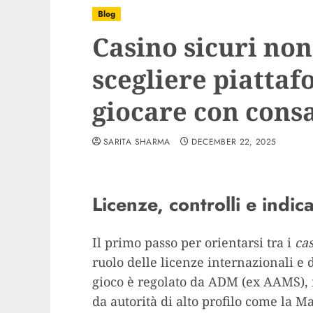
Blog
Casino sicuri no
scegliere piattaf
giocare con cons
SARITA SHARMA
DECEMBER 22, 2025
Licenze, controlli e indica
Il primo passo per orientarsi tra i
ca
ruolo delle licenze internazionali e d
gioco è regolato da ADM (ex AAMS), m
da autorità di alto profilo come la 