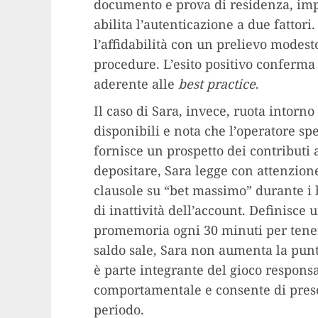
documento e prova di residenza, impo
abilita l’autenticazione a due fattori
l’affidabilità con un prelievo modest
procedure. L’esito positivo conferma 
aderente alle
best practice
.
Il caso di Sara, invece, ruota intorno 
disponibili e nota che l’operatore spe
fornisce un prospetto dei contributi 
depositare, Sara legge con attenzion
clausole su “bet massimo” durante i b
di inattività dell’account. Definisce 
promemoria ogni 30 minuti per tener
saldo sale, Sara non aumenta la puntat
è parte integrante del gioco responsab
comportamentale e consente di prese
periodo.