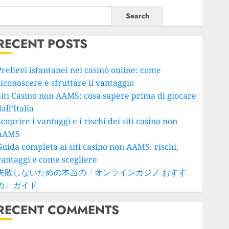
Search
RECENT POSTS
Prelievi istantanei nei casinò online: come
riconoscere e sfruttare il vantaggio
Siti Casino non AAMS: cosa sapere prima di giocare
all’Italia
coprire i vantaggi e i rischi dei siti casino non
AAMS
Guida completa ai siti casino non AAMS: rischi,
vantaggi e come scegliere
失敗しないための本当の「オンラインカジノ おすす
め」ガイド
RECENT COMMENTS