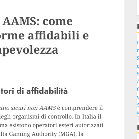
n AAMS: come
orme affidabili e
apevolezza
d
S
tori di affidabilità
sino sicuri non AAMS
è comprendere il
egli organismi di controllo. In Italia il
a esistono operatori esteri autorizzati
Malta Gaming Authority (MGA), la