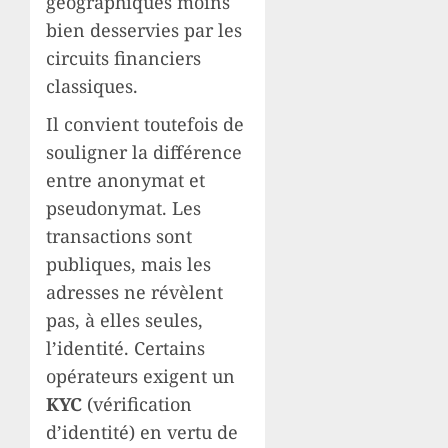
géographiques moins
bien desservies par les
circuits financiers
classiques.
Il convient toutefois de
souligner la différence
entre anonymat et
pseudonymat. Les
transactions sont
publiques, mais les
adresses ne révèlent
pas, à elles seules,
l’identité. Certains
opérateurs exigent un
KYC
(vérification
d’identité) en vertu de