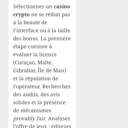
Sélectionner un
casino
crypto
ne se réduit pas
à la beauté de
l’interface ou à la taille
des bonus. La première
étape consiste à
évaluer la licence
(Curaçao, Malte,
Gibraltar, Île de Man)
et la réputation de
l’opérateur. Recherchez
des audits, des avis
solides et la présence
de mécanismes
provably fair
. Analysez
l’offre de jeux : éditeurs