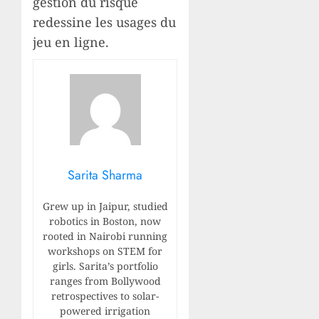
gestion du risque
redessine les usages du
jeu en ligne.
Sarita Sharma
Grew up in Jaipur, studied
robotics in Boston, now
rooted in Nairobi running
workshops on STEM for
girls. Sarita’s portfolio
ranges from Bollywood
retrospectives to solar-
powered irrigation