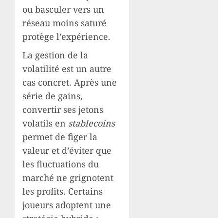
ou basculer vers un
réseau moins saturé
protège l’expérience.
La gestion de la
volatilité est un autre
cas concret. Après une
série de gains,
convertir ses jetons
volatils en
stablecoins
permet de figer la
valeur et d’éviter que
les fluctuations du
marché ne grignotent
les profits. Certains
joueurs adoptent une