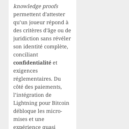
knowledge proofs
permettent d’attester
qu’un joueur répond à
des critères d’âge ou de
juridiction sans révéler
son identité complète,
conciliant
confidentialité
et
exigences
réglementaires. Du
côté des paiements,
l’intégration de
Lightning pour Bitcoin
débloque les micro-
mises et une
expérience quasi