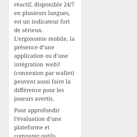
réactif, disponible 24/7
en plusieurs langues,
est un indicateur fort
de sérieux.
L’ergonomie mobile, la
présence d’une
application ou d’une
intégration
web3
(connexion par wallet)
peuvent aussi faire la
différence pour les
joueurs avertis.
Pour approfondir
l’évaluation d’une
plateforme et
comparer outils,