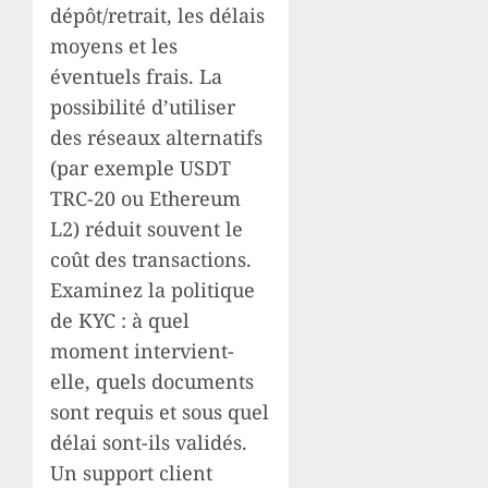
dépôt/retrait, les délais
moyens et les
éventuels frais. La
possibilité d’utiliser
des réseaux alternatifs
(par exemple USDT
TRC-20 ou Ethereum
L2) réduit souvent le
coût des transactions.
Examinez la politique
de KYC : à quel
moment intervient-
elle, quels documents
sont requis et sous quel
délai sont-ils validés.
Un support client