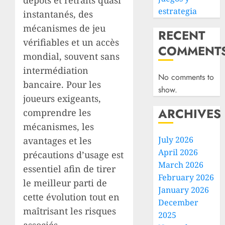
dépôts et retraits quasi
estrategia
instantanés, des
mécanismes de jeu
RECENT
vérifiables et un accès
COMMENT
mondial, souvent sans
intermédiation
No comments to
bancaire. Pour les
show.
joueurs exigeants,
ARCHIVES
comprendre les
mécanismes, les
July 2026
avantages et les
April 2026
précautions d’usage est
March 2026
essentiel afin de tirer
February 2026
le meilleur parti de
January 2026
cette évolution tout en
December
maîtrisant les risques
2025