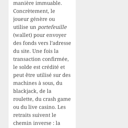
manière immuable.
Concrètement, le
joueur génère ou
utilise un
portefeuille
(wallet) pour envoyer
des fonds vers l’adresse
du site. Une fois la
transaction confirmée,
le solde est crédité et
peut être utilisé sur des
machines à sous, du
blackjack, de la
roulette, du crash game
ou du live casino. Les
retraits suivent le
chemin inverse : la