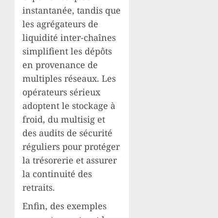
instantanée, tandis que
les agrégateurs de
liquidité inter-chaînes
simplifient les dépôts
en provenance de
multiples réseaux. Les
opérateurs sérieux
adoptent le stockage à
froid, du multisig et
des audits de sécurité
réguliers pour protéger
la trésorerie et assurer
la continuité des
retraits.
Enfin, des exemples