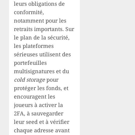
leurs obligations de
conformité,
notamment pour les
retraits importants. Sur
le plan de la sécurité,
les plateformes
sérieuses utilisent des
portefeuilles
multisignatures et du
cold storage
pour
protéger les fonds, et
encouragent les
joueurs à activer la
2FA, à sauvegarder
leur seed et à vérifier
chaque adresse avant