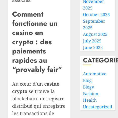
associés.
November
2025
Comment
October 2025
September
fonctionne un
2025
casino en
August 2025
crypto : des
July 2025
June 2025
paiements
rapides au
CATEGORI
“provably fair”
Automotive
Blog
Au cœur d’un
casino
Blogv
crypto
se trouve la
Fashion
blockchain, un registre
Health
distribué qui enregistre
Uncategorized
les transactions de