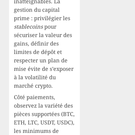
inatteignables. La
gestion du capital
prime : privilégier les
stablecoins
pour
sécuriser la valeur des
gains, définir des
limites de dépôt et
respecter un plan de
mise évite de s’exposer
à la volatilité du
marché crypto.
Côté paiements,
observez la variété des
pièces supportées (BTC,
ETH, LTC, USDT, USDC),
les minimums de