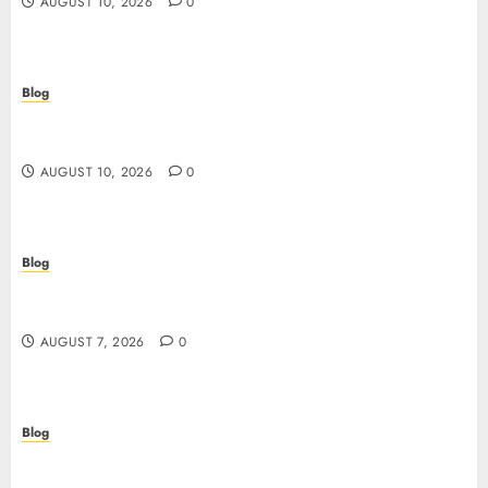
AUGUST 10, 2026
0
Blog
Casino non AAMS sicuri: come riconoscerli e
giocare con responsabilità
AUGUST 10, 2026
0
Blog
Prelievi istantanei nei casinò online: come
riconoscere e sfruttare il vantaggio
AUGUST 7, 2026
0
Blog
Siti Casino non AAMS: cosa sapere prima di
giocare dall’Italia