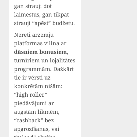
gan strauji dot
laimestus, gan tikpat
strauji “apēst” budžetu.
Nereti ārzemju
platformas vilina ar
dāsniem bonusiem
,
turnīriem un lojalitātes
programmām. Dažkārt
tie ir vērsti uz
konkrētām nišām:
“high roller”
piedāvājumi ar
augstām likmēm,
“cashback” bez
apgrozīšanas, vai