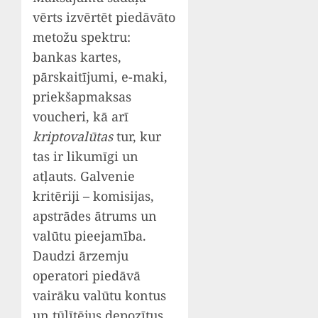
vērts izvērtēt piedāvāto
metožu spektru:
bankas kartes,
pārskaitījumi, e-maki,
priekšapmaksas
voucheri, kā arī
kriptovalūtas
tur, kur
tas ir likumīgi un
atļauts. Galvenie
kritēriji – komisijas,
apstrādes ātrums un
valūtu pieejamība.
Daudzi ārzemju
operatori piedāvā
vairāku valūtu kontus
un tūlītējus depozītus,