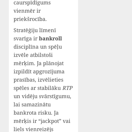
caurspīdīgums
vienmēr ir
priekšrocība.
Stratēģiju līmenī
svarīga ir
bankroll
disciplīna un spēļu
izvēle atbilstoši
mērķim. Ja plānojat
izpildīt apgrozījuma
prasības, izvēlieties
spēles ar stabilāku
RTP
un vidēju svārstīgumu,
lai samazinātu
bankrota risku. Ja
mērķis ir “jackpot” vai
liels vienreizējs