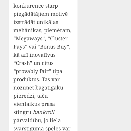
konkurence starp
piegādātājiem motivē
izstrādāt unikālas
mehānikas, piemēram,
“Megaways”, “Cluster
Pays” vai “Bonus Buy”,
kā arī inovatīvus
“Crash” un citus
“provably fair” tipa
produktus. Tas var
nozīmēt bagātīgāku
pieredzi, taču
vienlaikus prasa
stingru
bankroll
pārvaldību, jo liela
svārstīguma spēles var