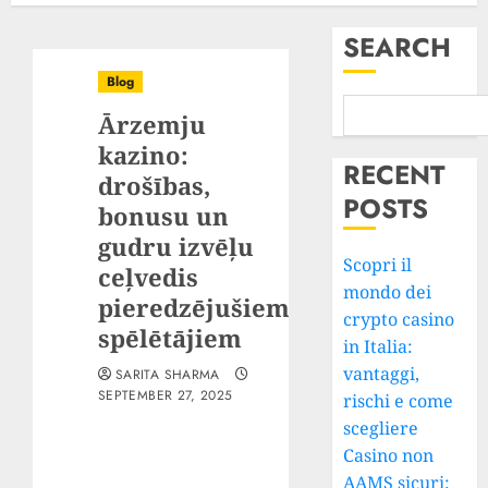
SEARCH
Blog
Ārzemju
kazino:
RECENT
drošības,
POSTS
bonusu un
gudru izvēļu
Scopri il
ceļvedis
mondo dei
pieredzējušiem
crypto casino
spēlētājiem
in Italia:
vantaggi,
SARITA SHARMA
SEPTEMBER 27, 2025
rischi e come
scegliere
Casino non
AAMS sicuri: