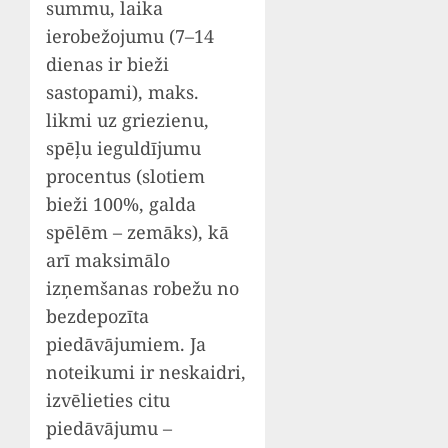
summu, laika
ierobežojumu (7–14
dienas ir bieži
sastopami), maks.
likmi uz griezienu,
spēļu ieguldījumu
procentus (slotiem
bieži 100%, galda
spēlēm – zemāks), kā
arī maksimālo
izņemšanas robežu no
bezdepozīta
piedāvājumiem. Ja
noteikumi ir neskaidri,
izvēlieties citu
piedāvājumu –