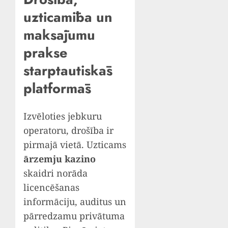
uzticamība un
maksājumu
prakse
starptautiskās
platformās
Izvēloties jebkuru
operatoru, drošība ir
pirmajā vietā. Uzticams
ārzemju kazino
skaidri norāda
licencēšanas
informāciju, auditus un
pārredzamu privātuma