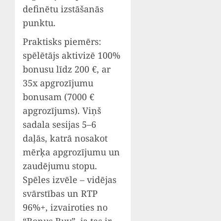
definētu izstāšanās
punktu.
Praktisks piemērs:
spēlētājs aktivizē 100%
bonusu līdz 200 €, ar
35x apgrozījumu
bonusam (7000 €
apgrozījums). Viņš
sadala sesijas 5–6
daļās, katrā nosakot
mērķa apgrozījumu un
zaudējumu stopu.
Spēles izvēle – vidējas
svārstības un RTP
96%+, izvairoties no