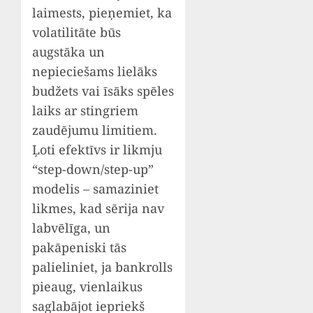
laimests, pieņemiet, ka
volatilitāte būs
augstāka un
nepieciešams lielāks
budžets vai īsāks spēles
laiks ar stingriem
zaudējumu limitiem.
Ļoti efektīvs ir likmju
“step-down/step-up”
modelis – samaziniet
likmes, kad sērija nav
labvēlīga, un
pakāpeniski tās
palieliniet, ja bankrolls
pieaug, vienlaikus
saglabājot iepriekš