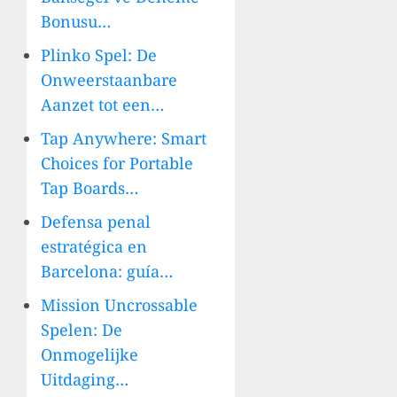
Bonusu…
Plinko Spel: De
Onweerstaanbare
Aanzet tot een…
Tap Anywhere: Smart
Choices for Portable
Tap Boards…
Defensa penal
estratégica en
Barcelona: guía…
Mission Uncrossable
Spelen: De
Onmogelijke
Uitdaging…