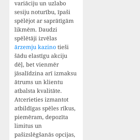
variāciju un uzlabo
sesiju noturību, īpaši
spēlējot ar saprātīgām
likmēm. Daudzi
spēlētāji izvēlas
ārzemju kazino
tieši
šādu elastīgu akciju
dēļ, bet vienmēr
jāsalīdzina arī izmaksu
ātrums un klientu
atbalsta kvalitāte.
Atcerieties izmantot
atbildīgas spēles rīkus,
piemēram, depozīta
limitus un
pašizslēgšanās opcijas,