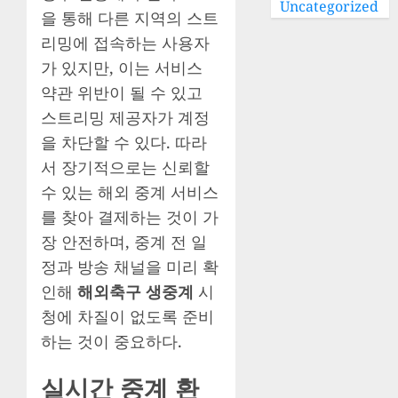
Uncategorized
을 통해 다른 지역의 스트
리밍에 접속하는 사용자
가 있지만, 이는 서비스
약관 위반이 될 수 있고
스트리밍 제공자가 계정
을 차단할 수 있다. 따라
서 장기적으로는 신뢰할
수 있는 해외 중계 서비스
를 찾아 결제하는 것이 가
장 안전하며, 중계 전 일
정과 방송 채널을 미리 확
인해
해외축구 생중계
시
청에 차질이 없도록 준비
하는 것이 중요하다.
실시간 중계 환