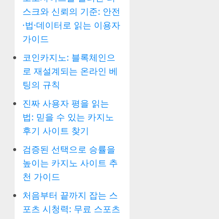
스크와 신뢰의 기준: 안전
·법·데이터로 읽는 이용자
가이드
코인카지노: 블록체인으
로 재설계되는 온라인 베
팅의 규칙
진짜 사용자 평을 읽는
법: 믿을 수 있는 카지노
후기 사이트 찾기
검증된 선택으로 승률을
높이는 카지노 사이트 추
천 가이드
처음부터 끝까지 잡는 스
포츠 시청력: 무료 스포츠