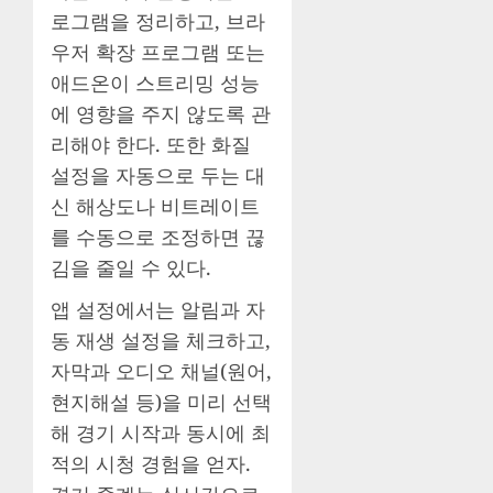
로그램을 정리하고, 브라
우저 확장 프로그램 또는
애드온이 스트리밍 성능
에 영향을 주지 않도록 관
리해야 한다. 또한 화질
설정을 자동으로 두는 대
신 해상도나 비트레이트
를 수동으로 조정하면 끊
김을 줄일 수 있다.
앱 설정에서는 알림과 자
동 재생 설정을 체크하고,
자막과 오디오 채널(원어,
현지해설 등)을 미리 선택
해 경기 시작과 동시에 최
적의 시청 경험을 얻자.