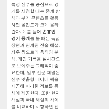
특정 선수를 중심으로 경
기를 시청할 때는 중계 방
식과 부가 콘텐츠를 활용
하면 몰입도가 크게 올라
간다. 예를 들어
손흥민
경기 중계
를 볼 때는 득점
장면과 연계된 전술 해설,
좌우 윙으로의 움직임 분
석, 개인 기록을 실시간으
로 보여주는 그래픽이 중
요한데, 일부 전문 채널은
선수 맞춤형 데이터 팩을
제공해 이러한 정보를 동
시에 제공한다. 또한 현지
해설과 국내 해설의 차이
를 비교하며 시청하면 전