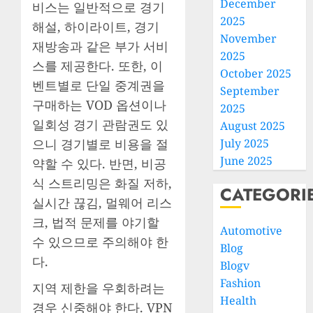
December
비스는 일반적으로 경기
2025
해설, 하이라이트, 경기
November
재방송과 같은 부가 서비
2025
스를 제공한다. 또한, 이
October 2025
벤트별로 단일 중계권을
September
구매하는 VOD 옵션이나
2025
일회성 경기 관람권도 있
August 2025
으니 경기별로 비용을 절
July 2025
June 2025
약할 수 있다. 반면, 비공
식 스트리밍은 화질 저하,
CATEGORI
실시간 끊김, 멀웨어 리스
크, 법적 문제를 야기할
Automotive
수 있으므로 주의해야 한
Blog
다.
Blogv
Fashion
지역 제한을 우회하려는
Health
경우 신중해야 한다. VPN