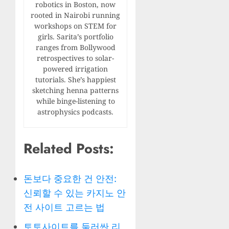
robotics in Boston, now
rooted in Nairobi running
workshops on STEM for
girls. Sarita’s portfolio
ranges from Bollywood
retrospectives to solar-
powered irrigation
tutorials. She’s happiest
sketching henna patterns
while binge-listening to
astrophysics podcasts.
Related Posts:
돈보다 중요한 건 안전:
신뢰할 수 있는 카지노 안
전 사이트 고르는 법
토토사이트를 둘러싼 리