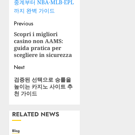
중계부터 NBA·MLB·EPL
까지 완벽 가이드
Post
Previous
navigation
Scopri i migliori
Previous
casino non AAMS:
post:
guida pratica per
scegliere in sicurezza
Next
Next
검증된 선택으로 승률을
높이는
카지노 사이트 추
post:
천
가이드
RELATED NEWS
Blog