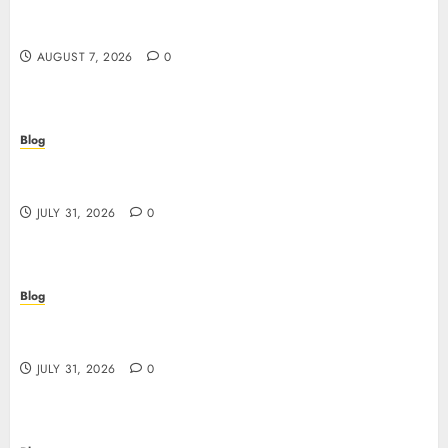
Prelievi istantanei nei casinò online: come
riconoscere e sfruttare il vantaggio
AUGUST 7, 2026
0
Blog
Siti Casino non AAMS: cosa sapere prima di
giocare dall’Italia
JULY 31, 2026
0
Blog
Scoprire i vantaggi e i rischi dei siti casino non
AAMS
JULY 31, 2026
0