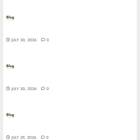
Blog
失敗しないための本当の「オンラインカジノ おすすめ」
ガイド
JULY 30, 2026
0
Blog
Descubre el mundo del casino online: seguridad,
juegos y estrategia
JULY 30, 2026
0
Blog
Scopri i nuovi mondi del gioco online: guida ai
nuovi casino non aams
JULY 29, 2026
0