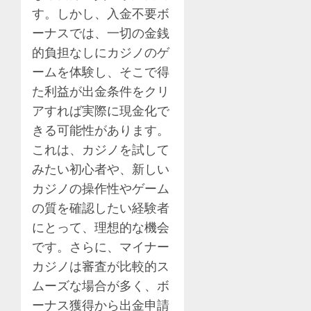
す。しかし、入金不要ボ
ーナスでは、一切の金銭
的負担なしにカジノのゲ
ームを体験し、そこで得
た利益が出金条件をクリ
アすれば実際に現金化で
きる可能性があります。
これは、カジノを試して
みたい初心者や、新しい
カジノの操作性やゲーム
の質を確認したい経験者
にとって、理想的な機会
です。さらに、マイナー
カジノは審査が比較的ス
ムーズな場合が多く、ボ
ーナス獲得から出金申請