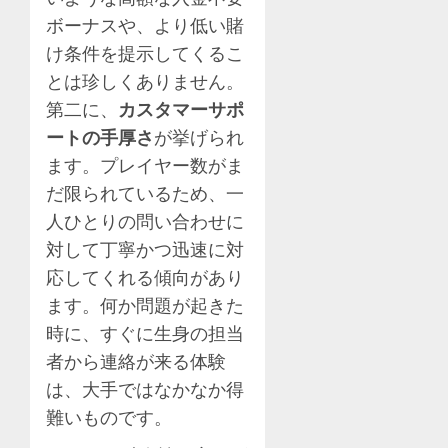
ボーナスや、より低い賭
け条件を提示してくるこ
とは珍しくありません。
第二に、
カスタマーサポ
ートの手厚さ
が挙げられ
ます。プレイヤー数がま
だ限られているため、一
人ひとりの問い合わせに
対して丁寧かつ迅速に対
応してくれる傾向があり
ます。何か問題が起きた
時に、すぐに生身の担当
者から連絡が来る体験
は、大手ではなかなか得
難いものです。