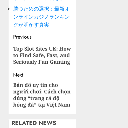
勝つための選択：最新オ
ンラインカジノランキン
グが明かす真実
Post
Previous
navigation
Previous
Top Slot Sites UK: How
to Find Safe, Fast, and
post:
Seriously Fun Gaming
Next
Bản đồ uy tín cho
Next
người chơi: Cách chọn
post:
đúng “trang cá độ
bóng đá” tại Việt Nam
RELATED NEWS