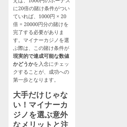
えば、1000円のボーナス
に20倍の賭け条件がつい
ていれば、1000円 × 20
倍 = 20000円分の賭けを
完了する必要がありま
す。マイナーカジノを選
ぶ際は、この賭け条件が
現実的で達成可能な数値
かどうか
を入念にチェッ
クすることが、成功への
第一歩となります。
大手だけじゃな
い！マイナーカ
ジノを選ぶ意外
なメリットと注