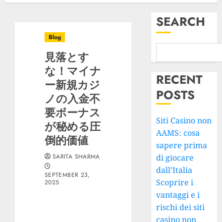
SEARCH
Blog
見落とす
な！マイナ
RECENT
ー新規カジ
POSTS
ノの入金不
要ボーナス
Siti Casino non
が秘める圧
AAMS: cosa
倒的価値
sapere prima
SARITA SHARMA
di giocare
dall’Italia
SEPTEMBER 23,
Scoprire i
2025
vantaggi e i
rischi dei siti
casino non