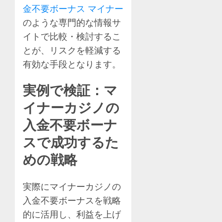
金不要ボーナス マイナー
のような専門的な情報サ
イトで比較・検討するこ
とが、リスクを軽減する
有効な手段となります。
実例で検証：マ
イナーカジノの
入金不要ボーナ
スで成功するた
めの戦略
実際にマイナーカジノの
入金不要ボーナスを戦略
的に活用し、利益を上げ