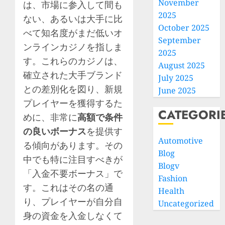
November
は、市場に参入して間も
2025
ない、あるいは大手に比
October 2025
べて知名度がまだ低いオ
September
ンラインカジノを指しま
2025
す。これらのカジノは、
August 2025
確立された大手ブランド
July 2025
との差別化を図り、新規
June 2025
プレイヤーを獲得するた
CATEGORI
めに、非常に
高額で条件
の良いボーナス
を提供す
Automotive
る傾向があります。その
Blog
中でも特に注目すべきが
Blogv
「入金不要ボーナス」で
Fashion
す。これはその名の通
Health
り、プレイヤーが自分自
Uncategorized
身の資金を入金しなくて