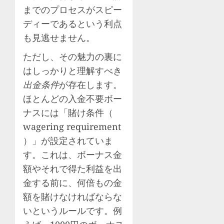
までのプロセスがスピー
ディーであるという利点
も見逃せません。
ただし、その魅力の裏に
はしっかりと理解すべき
出金条件
が存在します。
ほとんどの入金不要ボー
ナスには「賭け条件（
wagering requirement
）」が設定されていま
す。これは、ボーナス金
額やそれで得た利益を出
金する前に、何倍もの金
額を賭けなければならな
いというルールです。例