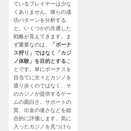
ているプレイヤーは少な
くありません。彼らの成
功パターンを分析する
と、いくつかの共通した
戦略が見えてきます。ま
ず重要なのは、
「ボーナ
ス狩り」ではなく「カジ
ノ体験」を目的とする
こ
とです。単にボーナスを
目当てに次々とカジノを
渡り歩くのではなく、そ
のカジノが提供するゲー
ムの面白さ、サポートの
質、出金の速さなどを総
合的に評価します。気に
入ったカジノを見つけら