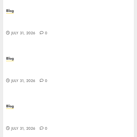
Blog
Siti Casino non AAMS: cosa sapere prima di
giocare dall’Italia
JULY 31, 2026
0
Blog
Scoprire i vantaggi e i rischi dei siti casino non
AAMS
JULY 31, 2026
0
Blog
Guida completa ai siti casino non AAMS: rischi,
vantaggi e come scegliere
JULY 31, 2026
0