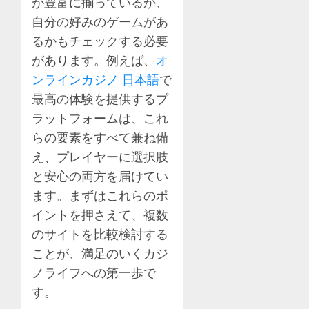
が豊富に揃っているか、
自分の好みのゲームがあ
るかもチェックする必要
があります。例えば、
オ
ンラインカジノ 日本語
で
最高の体験を提供するプ
ラットフォームは、これ
らの要素をすべて兼ね備
え、プレイヤーに選択肢
と安心の両方を届けてい
ます。まずはこれらのポ
イントを押さえて、複数
のサイトを比較検討する
ことが、満足のいくカジ
ノライフへの第一歩で
す。