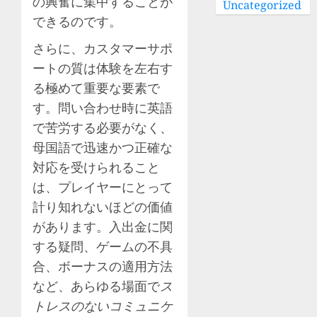
の興奮に集中することが
Uncategorized
できるのです。
さらに、カスタマーサポ
ートの質は体験を左右す
る極めて重要な要素で
す。問い合わせ時に英語
で苦労する必要がなく、
母国語で迅速かつ正確な
対応を受けられること
は、プレイヤーにとって
計り知れないほどの価値
があります。入出金に関
する疑問、ゲームの不具
合、ボーナスの適用方法
など、あらゆる場面で
ス
トレスのないコミュニケ