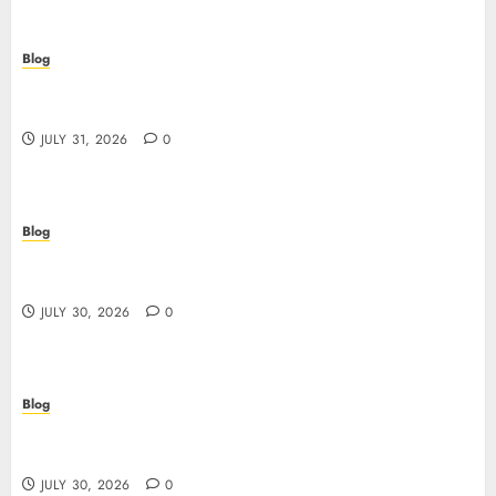
Blog
Guida completa ai siti casino non AAMS: rischi,
vantaggi e come scegliere
JULY 31, 2026
0
Blog
失敗しないための本当の「オンラインカジノ おすすめ」
ガイド
JULY 30, 2026
0
Blog
Descubre el mundo del casino online: seguridad,
juegos y estrategia
JULY 30, 2026
0