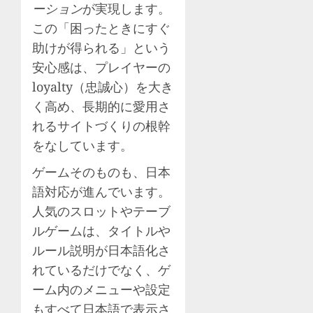
ーション
が実現します。
この「困ったときにすぐ
助けが得られる」という
安心感は、プレイヤーの
loyalty（忠誠心）を大き
く高め、長期的に愛用さ
れるサイトづくりの根幹
をなしています。
ゲームそのものも、日本
語対応が進んでいます。
人気のスロットやテーブ
ルゲームは、タイトルや
ルール説明が日本語化さ
れているだけでなく、ゲ
ーム内のメニューや設定
もすべて日本語で表示さ