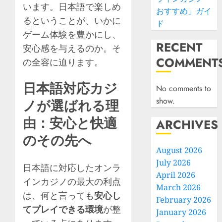
います。日本語で楽しめ
おすすめ」ガイ
るということが、いかに
ド
ゲーム体験を豊かにし、
RECENT
安心感を与えるのか。そ
COMMENT
の全容に迫ります。
日本語対応カジ
No comments to
show.
ノが選ばれる理
由：安心と快適
ARCHIVES
のその先へ
August 2026
July 2026
日本語に対応したオンラ
April 2026
インカジノの最大の利点
March 2026
は、何と言っても
安心し
February 2026
てプレイできる環境
が整
January 2026