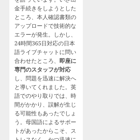
金手続きをしようとした
ところ、本人確認書類の
アップロードで技術的な
エラーが発生。しかし、
24時間365日対応の日本
語ライブチャットに問い
合わせたところ、
即座に
専門のスタッフが対応
し、問題を迅速に解決へ
と導いてくれました。英
語でのやり取りでは、時
間がかかり、誤解が生じ
る可能性もあったでしょ
う。母国語によるサポー
トがあったからこそ、ス
トレスなく、かつ迅速に