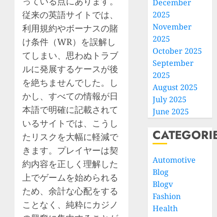
っている点にあります。
December
従来の英語サイトでは、
2025
November
利用規約やボーナスの賭
2025
け条件（WR）を誤解し
October 2025
てしまい、思わぬトラブ
September
ルに発展するケースが後
2025
を絶ちませんでした。し
August 2025
かし、すべての情報が日
July 2025
本語で明確に記載されて
June 2025
いるサイトでは、こうし
CATEGORI
たリスクを大幅に軽減で
きます。プレイヤーは契
Automotive
約内容を正しく理解した
Blog
上でゲームを始められる
Blogv
ため、余計な心配をする
Fashion
ことなく、純粋にカジノ
Health