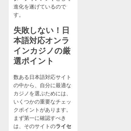
進化を遂げているので
す。
失敗しない！日
本語対応オンラ
インカジノの厳
選ポイント
数ある日本語対応サイト
の中から、自分に最適な
カジノを選ぶためには、
いくつかの重要なチェッ
クポイントがあります。
まず第一に確認すべき
は、そのサイトの
ライセ