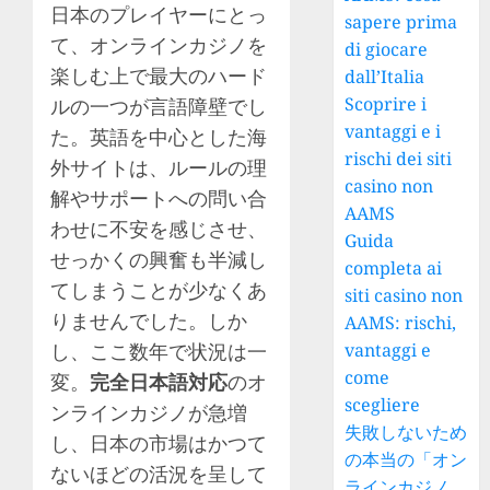
日本のプレイヤーにとっ
sapere prima
て、オンラインカジノを
di giocare
楽しむ上で最大のハード
dall’Italia
Scoprire i
ルの一つが言語障壁でし
vantaggi e i
た。英語を中心とした海
rischi dei siti
外サイトは、ルールの理
casino non
解やサポートへの問い合
AAMS
わせに不安を感じさせ、
Guida
せっかくの興奮も半減し
completa ai
てしまうことが少なくあ
siti casino non
りませんでした。しか
AAMS: rischi,
し、ここ数年で状況は一
vantaggi e
come
変。
完全日本語対応
のオ
scegliere
ンラインカジノが急増
失敗しないため
し、日本の市場はかつて
の本当の「オン
ないほどの活況を呈して
ラインカジノ