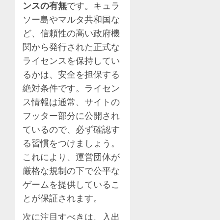
ンスの有無
です。キュラ
ソー島やマルタ共和国な
ど、信頼性の高い政府機
関から発行された正式な
ライセンスを保持してい
るかは、安全を担保する
絶対条件です。ライセン
ス情報は通常、サイトの
フッター部分に公開され
ているので、必ず確認す
る習慣をつけましょう。
これにより、運営団体が
厳格な規制の下で公平な
ゲームを提供しているこ
とが保証されます。
次に注目すべきは、入出