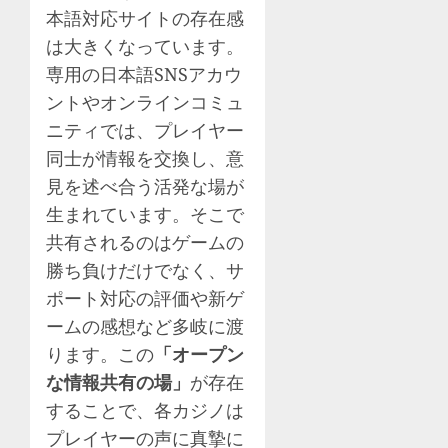
本語対応サイトの存在感
は大きくなっています。
専用の日本語SNSアカウ
ントやオンラインコミュ
ニティでは、プレイヤー
同士が情報を交換し、意
見を述べ合う活発な場が
生まれています。そこで
共有されるのはゲームの
勝ち負けだけでなく、サ
ポート対応の評価や新ゲ
ームの感想など多岐に渡
ります。この
「オープン
な情報共有の場」
が存在
することで、各カジノは
プレイヤーの声に真摯に