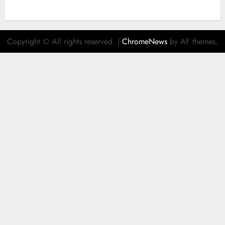
Copyright © All rights reserved.
|
ChromeNews
by AF themes.