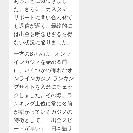
あることに気づきまし
た。さらに、カスタマー
サポートに問い合わせて
も返信が遅く、最終的に
は出金を断念せざるを得
ない状況に陥りました。
一方のBさんは、オンラ
インカジノを始める前
に、いくつかの有名な
オ
ンラインカジノ ランキン
グ
サイトを入念にチェッ
クしました。その際、ラ
ンキング上位に常に名前
が挙がっているカジノの
特徴として、「出金スピ
ードが早い」「日本語サ