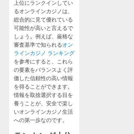
上位にランクインしてい
るオンラインカジノは、
総合的に見て優れている
可能性が高いと言えるで
しょう。例えば、厳格な
審査基準で知られる
オン
ラインカジノ ランキング
を参考にすると、これら
の要素をバランスよく評
価した信頼性の高い情報
を得ることができます。
情報を取捨選択する目を
養うことが、安全で楽し
いオンラインカジノ生活
への第一歩なのです。