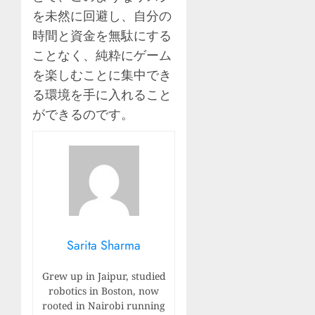
を未然に回避し、自分の
時間と資金を無駄にする
ことなく、純粋にゲーム
を楽しむことに集中でき
る環境を手に入れること
ができるのです。
Sarita Sharma
Grew up in Jaipur, studied
robotics in Boston, now
rooted in Nairobi running