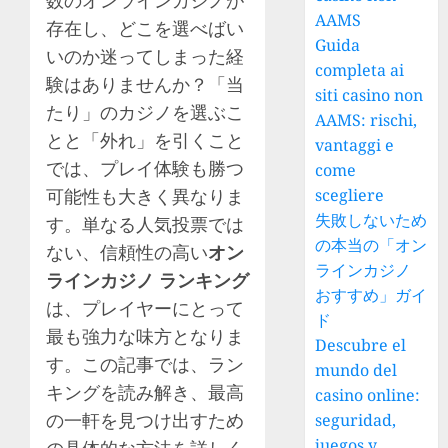
数のオンラインカジノが
AAMS
存在し、どこを選べばい
Guida
いのか迷ってしまった経
completa ai
験はありませんか？「当
siti casino non
たり」のカジノを選ぶこ
AAMS: rischi,
とと「外れ」を引くこと
vantaggi e
では、プレイ体験も勝つ
come
可能性も大きく異なりま
scegliere
失敗しないため
す。単なる人気投票では
の本当の「オン
ない、信頼性の高い
オン
ラインカジノ
ラインカジノ ランキング
おすすめ」ガイ
は、プレイヤーにとって
ド
最も強力な味方となりま
Descubre el
す。この記事では、ラン
mundo del
キングを読み解き、最高
casino online:
の一軒を見つけ出すため
seguridad,
juegos y