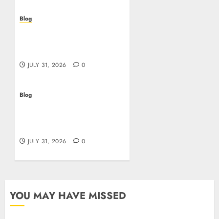
Blog
Siti Casino non AAMS:
cosa sapere prima di
giocare dall’Italia
JULY 31, 2026
0
Blog
Scoprire i vantaggi e i
rischi dei siti casino non
AAMS
JULY 31, 2026
0
YOU MAY HAVE MISSED