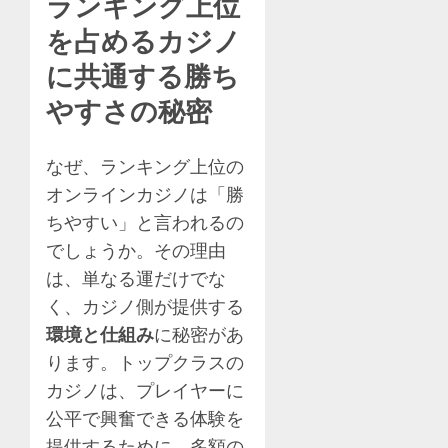
ランキング上位
を占めるカジノ
に共通する勝ち
やすさの秘密
なぜ、ランキング上位の
オンラインカジノは「勝
ちやすい」と言われるの
でしょうか。その理由
は、単なる運だけでな
く、カジノ側が提供する
環境と仕組み
に秘密があ
ります。トップクラスの
カジノは、プレイヤーに
公平で興奮できる体験を
提供するために、多額の