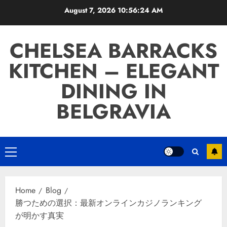
Skip
August 7, 2026
10:56:25 AM
to
content
CHELSEA BARRACKS
KITCHEN – ELEGANT
DINING IN
BELGRAVIA
Primary
Menu
Home
Blog
勝つための選択：最新オンラインカジノランキング
が明かす真実