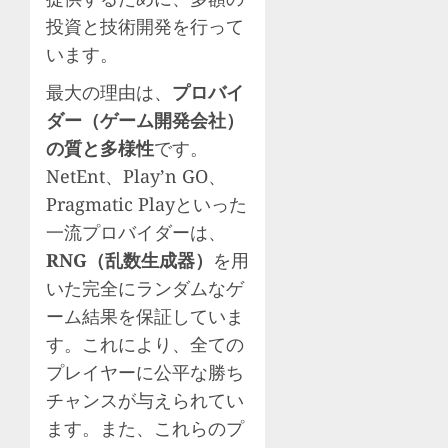
投資と技術開発を行って
います。
最大の理由は、
プロバイ
ダー（ゲーム開発会社）
の質と多様性
です。
NetEnt、Play’n GO、
Pragmatic Playといった
一流プロバイダーは、
RNG（乱数生成器）
を用
いた完全にランダムなゲ
ーム結果を保証していま
す。これにより、全ての
プレイヤーに公平な勝ち
チャンスが与えられてい
ます。また、これらのプ