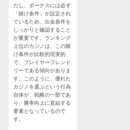
だし、ボーナスには必ず
「賭け条件」が設定され
ているため、出金条件を
しっかりと確認すること
が重要です。ランキング
上位のカジノは、この賭
け条件が比較的現実的
で、プレイヤーフレンド
リーである傾向がありま
す。このように、優れた
カジノを選ぶという行為
自体が、戦略の一部であ
り、勝率向上に直結する
要素となっているので
す。