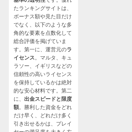
たランキングサイトは、
ボーナス額や見た目だけ
でなく、以下のような多
角的な要素を点数化して
総合評価を掲げていま
す。第一に、運営元の
ラ
イセンス
。マルタ、キュ
ラソー、イギリスなどの
信頼性の高いライセンス
を保持しているかは絶対
的な安心材料です。第二
に、
出金スピードと限度
額
。勝利した資金をどれ
だけ早く、どれだけ多く
引き出せるかは、プレイ
ヤーの満足度を大きく左