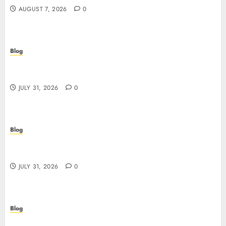
AUGUST 7, 2026
0
Blog
Siti Casino non AAMS: cosa sapere prima di
giocare dall’Italia
JULY 31, 2026
0
Blog
Scoprire i vantaggi e i rischi dei siti casino non
AAMS
JULY 31, 2026
0
Blog
Guida completa ai siti casino non AAMS: rischi,