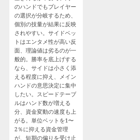
のハンドでもプレイヤー
の選択が分岐するため、
個別の技量が結果に反映
されやすい。サイドベッ
トはエンタメ性が高い反
面、理論値は劣るのが一
般的。勝率を底上げする
なら、サイドは小さく添
える程度に抑え、メイン
ハンドの意思決定に集中
したい。スピードテーブ
ルはハンド数が増える
分、資金変動の速度も上
がる。単位ベットを1〜
2％に抑える資金管理
が、短期の偏りを受け止