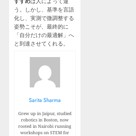
すすめ
は人によって違
う。しかし、基準を言語
化し、実測で微調整する
姿勢こそが、最終的に
「自分だけの最適解」へ
と到達させてくれる。
Sarita Sharma
Grew up in Jaipur, studied
robotics in Boston, now
rooted in Nairobi running
workshops on STEM for