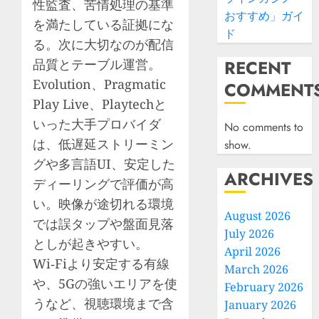
性監査、苦情処理の基準
おすすめ」ガイ
を満たしている証拠にな
ド
る。次に大切なのが配信
品質とテーブル運営。
RECENT
Evolution、Pragmatic
COMMENT
Play Live、Playtechと
いった大手プロバイダ
No comments to
は、低遅延ストリーミン
show.
グや多言語UI、安定した
ARCHIVES
ディーリングで評価が高
い。映像が途切れる環境
August 2026
では誤タップや盤面見落
July 2026
としが起きやすい。
April 2026
Wi‑Fiより安定する有線
March 2026
や、5Gの強いエリアを使
February 2026
うなど、視聴環境まで含
January 2026