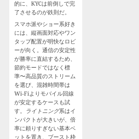
的に、KYCは前倒しで完
了させるのが鉄則だ。
スマホ派やショー系好き
には、縦画面対応やワン
タップ配置が明快なロビ
ーが向く。通信の安定性
が勝率に直結するため、
節約モードではなく標
準〜高品質のストリーム
を選び、混雑時間帯は
Wi‑Fiよりモバイル回線
が安定するケースも試
す。
ライトニング
系はイ
ンパクトが大きいが、倍
率に頼りすぎない基本ベ
ットを置き、ブースト枠