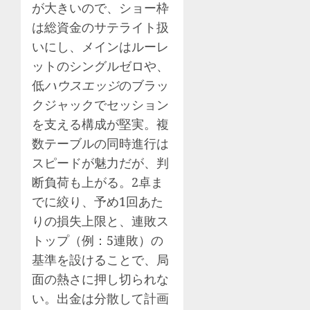
が大きいので、ショー枠
は総資金のサテライト扱
いにし、メインはルーレ
ットのシングルゼロや、
低
ハウスエッジ
のブラッ
クジャックでセッション
を支える構成が堅実。複
数テーブルの同時進行は
スピードが魅力だが、判
断負荷も上がる。2卓ま
でに絞り、予め1回あた
りの損失上限と、連敗ス
トップ（例：5連敗）の
基準を設けることで、局
面の熱さに押し切られな
い。出金は分散して計画