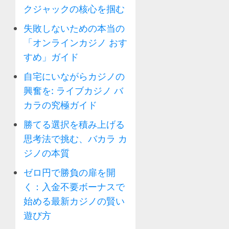
クジャックの核心を掴む
失敗しないための本当の
「オンラインカジノ おす
すめ」ガイド
自宅にいながらカジノの
興奮を: ライブカジノ バ
カラの究極ガイド
勝てる選択を積み上げる
思考法で挑む、バカラ カ
ジノの本質
ゼロ円で勝負の扉を開
く：入金不要ボーナスで
始める最新カジノの賢い
遊び方