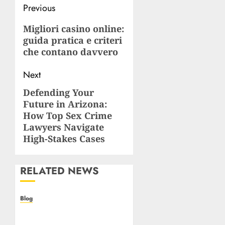
Post
Previous
navigation
Previous
Migliori casino online:
guida pratica e criteri
post:
che contano davvero
Next
Defending Your
Next
Future in Arizona:
post:
How Top Sex Crime
Lawyers Navigate
High-Stakes Cases
RELATED NEWS
Blog
Prelievi istantanei nei
casinò online: come