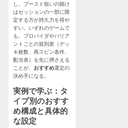
し、ブースト狙いの賭け
はセッションの一部に限
定する方が持久力を得や
すい。いずれのゲームで
も、プロバイダやバリア
ントごとの規則差（デッ
キ枚数、再スピン条件、
配当表）を先に押さえる
ことが、
おすすめ
選定の
決め手になる。
実例で学ぶ：タ
イプ別のおすす
め構成と具体的
な設定