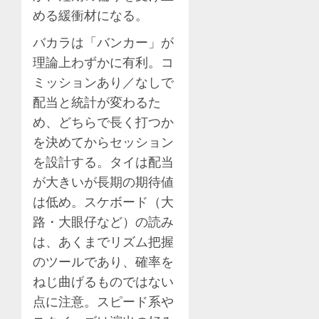
める緩衝材になる。
バカラは「バンカー」が
理論上わずかに有利。コ
ミッションあり／なしで
配当と統計が変わるた
め、どちらで長く打つか
を決めてからセッション
を設計する。タイは配当
が大きいが長期の期待値
は低め。スケボード（大
路・大眼仔など）の読み
は、あくまでリズム把握
のツールであり、確率を
ねじ曲げるものではない
点に注意。スピード系や