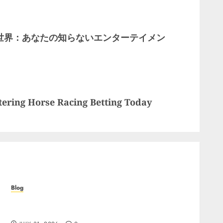
世界：あなたの知らないエンターテイメン
ering Horse Racing Betting Today
Blog
Siti Casino non AAMS: cosa sapere prima di
giocare dall’Italia