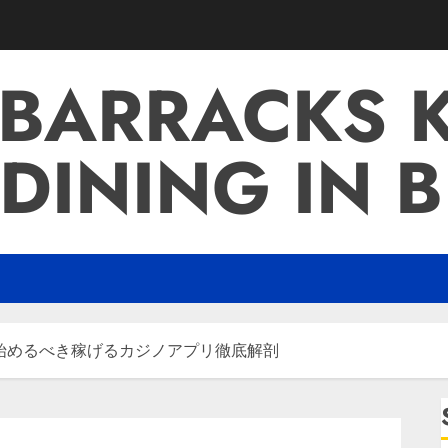
 BARRACKS K
DINING IN 
めるべき稼げるカジノアプリ徹底解剖