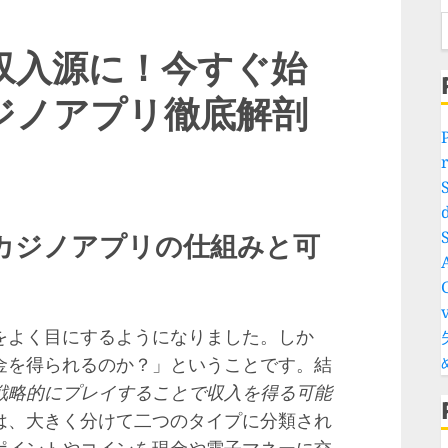
収入源に！今すぐ始
ノアプリ徹底解剖
d
S
カジノアプリの仕組みと可
をよく目にするようになりました。しか
金を得られるのか？」ということです。結
戦略的にプレイすることで収入を得る可能
は、大きく分けて二つのタイプに分類され
ポイントやコインを現金や電子マネーに交