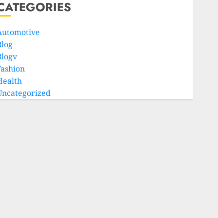
CATEGORIES
Automotive
Blog
Blogv
Fashion
Health
Uncategorized